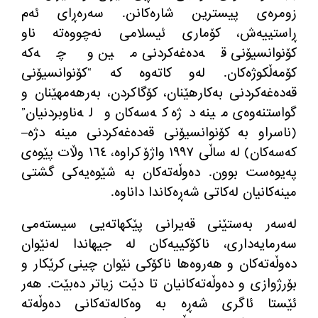
زومرەی پیسترین شارەکانن
.
سەرەڕای ئەم
ڕاستییەش، کۆماری ئیسلامی نەچووەتە ناو
کۆنوانسیۆنی قەدەغەکردنی مین و چەکە
کۆمەڵکوژەکان
.
لەو کاتەوە کە
“
کۆنوانسیۆنی
قەدەغەکردنی بەکارهێنان، کۆگاکردن، بەرهەمهێنان و
گواستنەوەی مینە دژە کەسەکان و لەناوبردنیان
”
(
ناسراو بە کۆنوانسیۆنی قەدەغەکردنی مینە دژە
–
کەسەکان
)
لە ساڵی ١٩٩٧ واژۆ کراوە، ١٦٤ وڵات پێوەی
پەیوەست بوون
.
دەوڵەتەکان بە شێوەیەکی گشتی
مینەکانیان لەکاتی شەڕەکاندا داناوە
.
لەسەر بەستێنی قەیرانی پێکهاتەیی سیستەمی
سەرمایەداری، ناکۆکییەکان لە جیهاندا لەنێوان
دەوڵەتەکان و هەروەها ناکۆکی نێوان چینی کرێکار و
بۆرژوازی و دەوڵەتەکانیان تا دێت زیاتر دەبێت
.
هەر
ئێستا ئاگری شەڕە بە وەکالەتەکانی دەوڵەتە