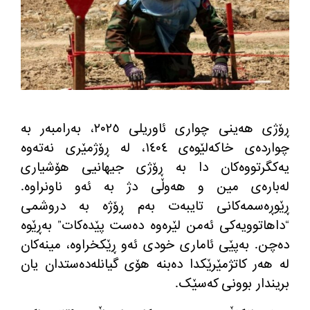
ڕۆژی هەینی چواری ئاوریلی ٢٠٢٥، بەرامبەر بە
چواردەی خاکەلێوەی ١٤٠٤، لە ڕۆژمێری نەتەوە
یەکگرتووەکان دا بە ڕۆژی جیھانیی هۆشیاری
لەبارەی مین و هەوڵی دژ بە ئەو ناونراوە
.
ڕێوڕەسمەکانی تایبەت بەم ڕۆژە بە دروشمی
“
داهاتوویەکی ئەمن لێرەوە دەست پێدەکات
”
بەڕێوە
دەچن
.
بەپێی ئاماری خودی ئەو ڕێکخراوە، مینەکان
لە هەر کاتژمێرێکدا دەبنە هۆی گیانلەدەستدان یان
بریندار بوونی کەسێک
.