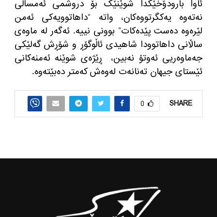
ئاوا بارودۆخێکدا شوێنێک بۆ دروشمی ئەمساڵی
نەتەوە یەکگرتووەکان، واتە
“
داهاتوویەکی ئەمن
لێرەوە دەست پێدەکات
”
بوونی نییە
.
ئەگەر لە ماوەی
ساڵانی داهاتوودا شاهیدی ئاڵوگۆڕ و شۆڕش گەلێکی
جەماوەریی ئەوتۆ نەبین،
ڕێژەی شوێنە ئەمنەکانی
ئێستای جیهان تەنانەت لەوەش کەمتر دەبێتەوە
.
SHARE
0