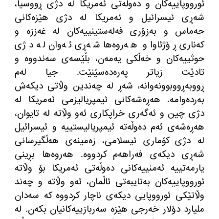
ئورووپاییەکان و دەوڵەتی ئەمریکا لە دژی ڕووسیا،
شەڕی ئیسرائیل و ئەمریکا لە دژی هێزەکانی
حەماس و بەزۆری فەلەستینییەکان لە غەززە و
کەناری ڕۆژئاوا و هەروەها شەڕی ئەوان لە دژی
حوثییەکان و خەڵکی یەمەن، بڵێسەی سەندووە و
تادێت زیاتر پەرەدەسێنێت
.
جیا لەم
ڕووبەڕووبوونەوانە، شەڕ لە چەندین وڵاتی دیکەش
بەردەوامە
.
هەڕەشەکانی ئیمپریالیزمی ئەمریکا لە
دژی چین و ئەگەری خراپکاری ئەو وڵاتە لە تایوان،
هەڕەشەی ئەم دەوڵەتە ئیمپریالیستییە و ئیسرائیل
لە دژی کۆماری ئیسلامی، زەمینەی هەڵگیرسانی
شەڕی دیکەی فەراهەم کردووە
.
هەروەها بڕینی
یارمەتییە ئەمنییەکانی دەوڵەتی ئەمریکا بۆ وڵاتە
ئورووپاییەکان بەتایبەتی ئاڵمان، ئەو وڵاتە و چەند
وڵاتێکی ئورووپایی دیکەی ناچار کردووە کە سەدان
ملیارد دۆلار خەرجی هێزە سەربازییەکانیان بکەن
.
لە