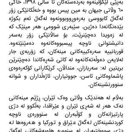
بەپێی لێکۆڵینەوە بەردەستەکان تا ساڵی ١٣٩٨، خاکی
٦٠ وڵاتی جیهان بە مین پیس بووە و خەڵکانێکی زۆر
لەگەڵ کابووسی بەرەوڕووبوونەوە لەگەڵ ئەم بکوژە
بێدەنگانەدا دەژین
.
سێبەری شوومی هەر مینێک کە
لە زەویدا دەچێنرێت، بۆ ساڵانێکی زۆر بەسەر
دانیشتوانی ناوچە پیسبووەکانەوە دەمێنێتەوە
.
قوربانییە سەرەکییەکانی مینەکان، کە زۆربەی جار
لەلایەن دەوڵەتەکانەوە لە کاتی شەڕەکاندا دەچێنرێن
بریتین لە
:
سەربازان، منداڵان، کرێکارانی کۆکەرەوەی
پاشماوەکانی ئاسن، جووتیاران، ئاژەڵداران و شوانە
سنوورنشینەکان
.
بەڵام لە هەندێک وڵاتی وەک ئێران، ڕژێم مینەکانی
نەک هەر لە شەڕی ئێران و عێراقدا، بەڵکوو لە دژی
پارتیزانەکان و کۆڵبەران لە سنوورەی ناوچە
کوردنشینەکان لەگەڵ عێراق و تورکیا و هەروەها لە
دژی سووختبەران لە سنوورە هاوبەشەکانی لەگەڵ