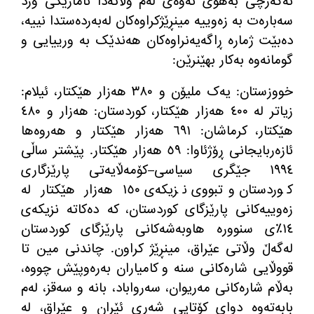
ئەگەرچی بەهۆی ئەوەی لەم وڵاتەدا ئامارێکی ورد
سەبارەت بە زەوییە مینڕێژکراوەکان لەبەردەستدا نییە،
دەبێت ژمارە ڕاگەیەنراوەکان هەندێک بە ورییایی و
گومانەوە بەکار بهێنرێن
:
خووزستان
:
یەک ملیۆن و ٣٨٠ هەزار هێکتار، ئیلام
:
زیاتر لە ٤٠٠ هەزار هێکتار، کوردستان
:
هەزار و ٤٨٠
هێکتار، کرماشان
:
٦٩١ هەزار هێکتار و هەروەها
ئازەربایجانی ڕۆژئاوا
:
٥٩ هەزار هێکتار
.
پێشتر ساڵی
١٩٩٤ جێگری سیاسی
–
کۆمەڵایەتی پارێزگاری
کوردستان وتبووی نزیکەی ١٥٠ هەزار هێکتار لە
زەوییەکانی پارێزگای کوردستان، کە دەکاتە نزیکەی
١٤٪ی سنوورە هاوبەشەکانی پارێزگای کوردستان
لەگەڵ وڵاتی عێراق، مینڕێژ کراون
.
چاندنی مین تا
قووڵایی شارەکانی سنە و کامیاران بەرەوپێش چووە،
بەڵام شارەکانی مەریوان، سەرواباد، بانە و سەقز، لەم
بابەتەوە دوای کۆتایی شەڕی ئێران و عێراق، لە