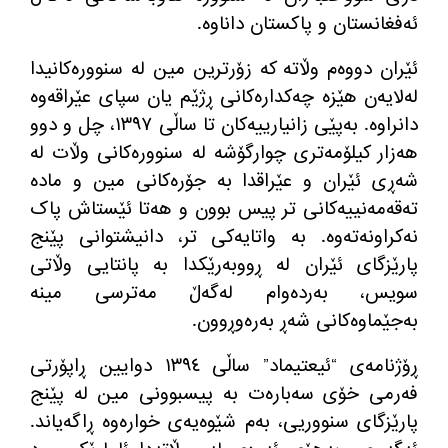
ئەفغانستان و پاکستان داناوە
.
ئێران دووەم وڵاتە کە زۆرترین مین لە سنوورەکانیدا
لەلایەن هێزە چەکدارەکانی ڕژێم یان سپای عێراقەوە
دانراوە
.
بەپێی زانیارییەکان تا ساڵی ١٣٩٧، چل و دوو
هەزار کیلۆمەتری چوارگۆشە لە سنوورەکانی وڵات لە
شەڕی ئێران و عێراقدا بە جۆرەکانی مین و مادە
تەقەمەنییەکانی تر پیس بوون و هەتا ئێستاش پاک
نەکراونەتەوە
.
بە واتایەکی تر، دانیشتوانی پێنج
پارێزگای ئێران لە ڕووبەرێکدا بە پانتایی وڵاتی
سویس، بەردەوام لەگەڵ مەترسی مینە
بەجێماوەکانی شەڕ بەرەوڕوون
.
ڕۆژنامەی
“
ئیعتیماد
”
ساڵی ١٣٩٤ دوایین ڕاپۆرتی
فەرمی خۆی سەبارەت بە پیسبوونی مین لە پێنج
پارێزگای سنووریی، بەم شێوەیەی خوارەوە ڕاگەیاند
.