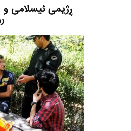
ڕژیمی ئیسلامی و سە
ر