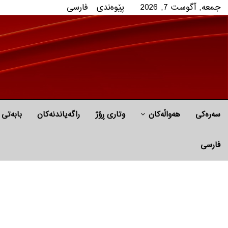
جمعه, آگوست 7, 2026
پێوه‌ندی
فارسی
سەرەکی
هه‌واڵه‌کان
وتاری ڕۆژ
راگه‌یاندنه‌كان
بابه‌تی 
فارسی