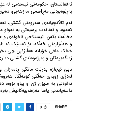
ئەفغانستان، حکومەتی ئیسلامی لە عێڕ
بەڕێوەبردنی مه‌ڕاسمی مەزهەبی، دەبێ و
ئەم تاڵانچیانەی سەروەتی گشتی، ئەم 
کەمبود و تەنانەت برسیەتی بە تەواو ما
دخاڵەت بکەن
.
ئیستلاحی ئاخوندی و خ
و هەڵبژاردنی خەڵکە
.
بۆ کەسێک کە باو
خەڵک مافی خۆیانە هەڵبژێرن چی بخۆن
ژینگەییەکان و بەرژەوەندی گشتی دیار
نابێ ئیجازە بدرێت مانگی ڕەمەزان و 
لەدژی زۆبەی خەڵکی کۆمەڵگا
.
هەروەک
نەفرەتی بە ملیۆن ژن و پیاو بۆوە، د
داسەپاندنی یاسا مەزهەبیەکانیش بەرە
SHARE
0