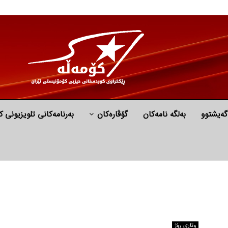
گه‌یشتوو
به‌لگه‌ نامه‌كان
گۆڤارەکان
بەرنامەکانی تلویزیونی ک
وتاری ڕۆژ