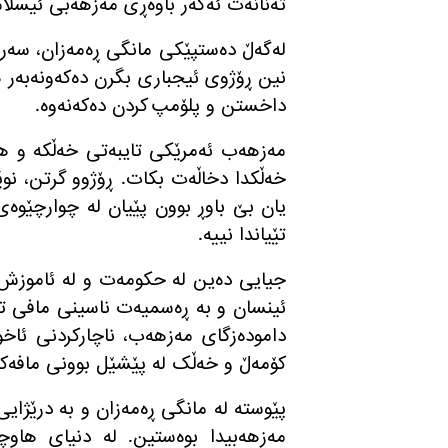
تەنانەت ئەگەر باوەڕی مەزهەبی ئیسل
لەگەڵ دەستپێکی مانگی ڕەمەزان، سەروک
نین ڕۆژوی ئیجباری بگرن دەکەونەبەر 
داخستن و پلۆمپ کردن دەکەنەوە
.
مەزهەب ئەمرێکی تایبەتی خەڵکە و ه
خەڵکدا دخاڵەت بکات
.
ڕۆژوو گرتن، نو
یان بێ باوڕ بوون پێیان لە چوارچێوە
تێیاندا نییە
.
جیایی دەین لە حکومەت و لە ئاموزش و
ئینسان و بە ڕەسمیەت ناسینی مافی تا
دامودەزگای مەزهەب، ناچارکردنی ئاخون
کۆمەڵ و خەڵک لە پێشێل بوونی مافەکان
پێوستە لە مانگی ڕەمەزان و بە درێژایی
مەزهەبیدا بوەستین
.
لە دنیای هاوچە