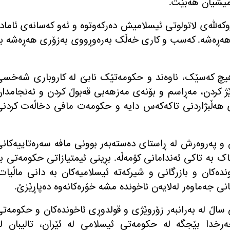
امیشیان هەبێت
.
ەللەی لاتولوتی ئیسلامیش دەرکەوتوە و ئەو کەسانەی ئاماد
هەڕەشە
.
کەسب و کاری خەڵک بەرەوڕووی بەزۆری هەڕەشە بە
یچ کەسێک، ناوەند و حکومەتێک نابێ لە کاروباری شەخسی
ێژ کردن، مەڕاسم و بۆنەی مەزهەبی قەبوڵ کردن و ئەنجامدا
ی هەڵبژاردنی تاکەکەس دایە و حکومەت مافی دخاڵەت کردن
 پەروەرش لە ڕاستای دەستەبەر بوونی مافە سەرەتاییەکان
ک بە تاکی ئەندامانی کۆمەڵە
.
بڕینی ئیمتیازاتی حکومەتی ب
دەکان و بازرگانی و شیرکەتە ئیسلامیەکان بە دانی ماڵیات
ی جەماوەر لەلایەن ئاخوندە مشە خۆرەکانەوە دەپاڕێزێ
.
 ساڵ لە بەرانبەر زۆروێژی و قولدوڕی ئاخوندەکان و حکومەت
رخدا بێجگە لە حکومەتی ئیسلامی لە ئێران، تالیبان ل