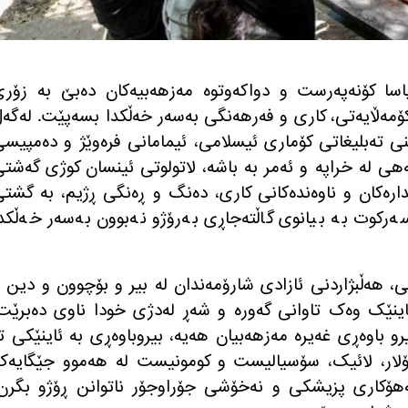
اسا کۆنەپەرست و دواکەوتوە مەزهەبیەکان دەبێ بە زۆری
ۆمەڵایەتی، کاری و فەرهەنگی بەسەر خەڵکدا بسەپێت
.
لەگە
 تەبلیغاتی کۆماری ئیسلامی، ئیمامانی فرەوێژ و دەمپیس
هی لە خراپە و ئەمر بە باشە، لاتولوتی ئینسان کوژی گەشت
دارەکان و ناوەندەکانی کاری، دەنگ و ڕەنگی ڕژیم، بە گشت
سەرکوت بە بیانوی گاڵتەجاڕی بەرۆژو نەبوون بەسەر خەڵکد
، هەڵبژاردنی ئازادی شارۆمەندان لە بیر و بۆچوون و دین 
ینێک وەک تاوانی گەورە و شەڕ لەدژی خودا ناوی دەبرێت
و باوەڕی غەیرە مەزهەبیان هەیە، بیروباوەڕی بە ئاینێکی ت
لار، لائیک، سۆسیالیست و کومونیست لە هەموو جێگایەک
هۆکاری پزیشکی و نەخۆشی جۆراوجۆر ناتوانن ڕۆژو بگرن،