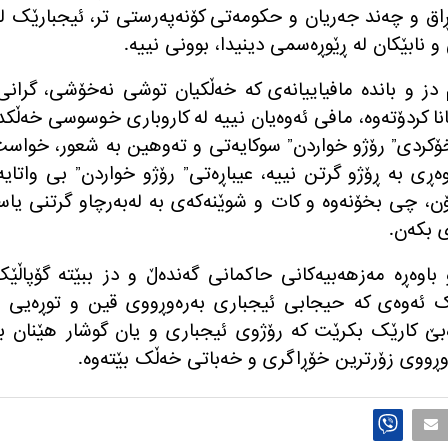
اق و چەند جەریان و حکومەتی کۆنەپەرستی تر، ئیجبارێک ل
 نابێکان لە ڕێوڕەسمی دینیدا، بوونی نییە
.
دز و باندە مافیاییانەی کە خەڵکیان توشی نەخۆشی، گرانی
نا کردۆتەوە، مافی ئەوەیان نییە لە کاروباری خوسوسی خەڵکد
ۆکردی
”
رۆژو خواردن
”
سوکایەتی و تەوهین بە شعور، خواست
ەڕی بە ڕۆژو گرتن نییە، عیباڕەتی
”
رۆژو خواردن
”
بی واتایە
، چی بخۆنەوە و کات و شوێنەکەی بە لەبەرچاو گرتنی یاس
ی بکەن
.
باوەڕە مەزهەبیەکانی حاکمانی گەندەڵ و دز ببێتە گۆپاڵێ
 ئەوەی کە حیجابی ئیجباری بەرەوڕووی قین و توڕەیی و
ەبێ کارێک بکرێت کە رۆژوی ئیجباری و یان گوشار هێنان ب
وڕووی زۆرترین خۆڕاگری و خەباتی خەڵک بێتەوە
.