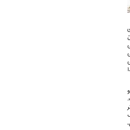
ڵ
ی
ی
ی
ا
و
.
ر