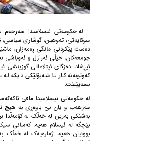
لە حکومەتی ئیسلامیدا سەرجەم ی
سوکایەتی، تەوهین، گوشاری سیاسی، ک
دەست پێکردنی مانگی ڕەمەزان، ماشێنی
جومعەکان، خێڵی ئەرازل و ئەوباشی نە
ئیڕشاد، دەزگای ئیتلاعاتی گوزینشی ئی
کەوتونەتە کار تا شەپۆلێکی دیکە لە 
بسەپێنێت
.
لە حکومەتی ئیسلامیدا مافی تاکەکەسی
مەزهەب و یان بێ باوەڕی بە هیچ ئا
بەشێکی بەرین لە خەڵک لە کۆمەڵدا بیر
بێچگە لە ئیسلام هەیە
.
کەسانی سیکۆ
بوونیان هەیە
.
ژمارەیەک لە خەڵک بە