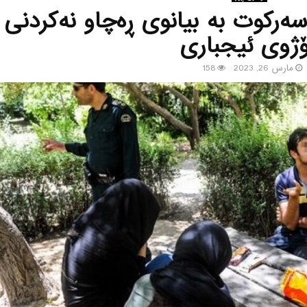
رکوت بە بیانوی ڕەچاو نەکردنی
ۆژوی ئیجباری
مارس 26, 2023
158