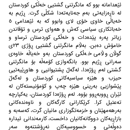
ئێعدامانه
‌
بوو كه
‌
مانگرتنی گشتیی خه
ڵكی كوردستان
له
‌
ناڕه
زایه
تی به
م جه
نایه
ته
دا شكڵی گرت
.
ڕژیم به
خه
یاڵی خاوی خۆی لای وابوو كه
‌
به
‌
ئێعدامی ٥
خه
باتكاری سیاسی كه
ش و هه
وای ترس و تۆقاندن
زیاتر په
ره
‌
پێده
دات و خه
ڵكی كوردستان ترساو و
خامۆش ده
بن
.
به
ڵام مانگرتنی گشتیی ڕۆژی ٢٣ی
گوڵان وڵامی خه
ڵكی كوردستان به
و خه
یاڵه
‌
خاوه
ی
سه
رانی ڕژیم بوو
.
بانگه
وازی كۆمه
ڵه
‌
بۆ مانگرتنی
گشتی له
م ڕۆژه
دا، له
گه
ڵ پشتیوانیی و هاوڕێیه
تیی
حیزب و هێزه
‌
سیاسیه
كانی كوردستان و له
گه
ڵ
پێشوازیی به
رینی هێزه
‌
چه
پ و كۆمۆنیسته
كان له
ئێران ڕووبه
ڕوو بۆ
وه
‌.
له
م ڕۆژه
دا كوردستان، یه
كپارچه
ته
عتیل كرا
.
كرێكارانی كارگه
كان و ناوه
نده
كانی
به
رهه
مهێنان و خزمه
تگوزاری مانیان گرت، كه
سه
به
‌
و
بازاڕیه
كان دووكانه
كانیان داخست، كارمه
ندانی ئیداره
ده
وڵه
تی و خسووسیه
كان نه
ڕۆشتنه
وه
‌
سه
ر