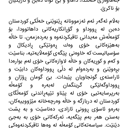
جه
ماوه
ری خه
ڵكدا، داماو و بێ توانا ده
بن و كارێكیان
بۆ ناكرێ
.
به
ڵام ئه
گه
ر ئه
م ئه
زموونانه
‌
ڕێنوێنی خه
ڵكی كوردستان
ده
بن له
‌
ڕووداو و گۆڕانكاریه
كانی داهاتوودا، بۆ
كۆمه
ڵه
ش مه
یدانی تاقیكردنه
وه
‌
و به
رده
زمه
ن،
‌
تا خاڵه
به
هێزه
كانی خۆی وه
ك ڕه
وتێكی ڕادیكاڵ و
سۆسیالیست كه
‌
خاوه
نی پێگه
ی كۆمه
ڵایه
تیه
، بناسێت
و كه
م و كوڕیه
كان و خاڵه
‌
لاوازه
كانی خۆی له
م بواره
دا
بڕه
وێنێ و به
رده
وام له
‌
دڵی ڕووداوه
كان دابێت و
ئاراسته
ی گونجاویان پێبدات
.
بێ گومان ڕۆژان و
ڕووداوگه
لێكی گرینگمان له
به
ره
‌
و كۆمه
ڵه
به
رپرسایه
تیی خۆی له
‌
پێناو تێپه
ڕاندنی كۆمه
ڵگای
كوردستان له
‌
دربازگه
‌
و خاڵه
‌
وه
رچه
خانه
‌
مێژووییه
كان،
به
ره
و ئاسۆی ڕوونی ئازادی، ده
ناسێت و به
‌
پشت
به
ستن هه
ر به
م پێگه
یه
، ئه
ركه
كانی خۆی به
‌
به
جێ
دێنێت
.
سیاسه
ته
كانی كۆمه
ڵه
‌
له
‌
وه
ها تاقیكردنه
وه
كی