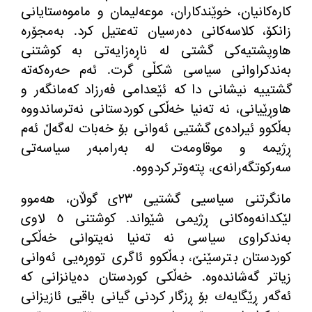
كاره
كانیان، خوێندكاران، موعه
لیمان و ماموه
ستایانی
زانكۆ، كلاسه
كانی ده
رسیان ته
عتیل كرد
.
به
مجۆره
هاوپشتیه
كی گشتی له
‌
ناڕه
زایه
تی به
‌
كوشتنی
به
ندكراوانی سیاسی شكڵی گرت
.
ئه
م حه
ره
كه
ته
گشتییه
‌
نیشانی دا كه
‌
ئێعدامی فه
رزاد كه
مانگه
ر و
هاوڕێیانی، نه
‌
ته
نیا خه
ڵكی كوردستانی نه
ترساندووه
به
ڵكوو ئیراده
ی گشتیی ئه
وانی بۆ خه
بات له
گه
ڵ ئه
م
ڕژیمه
‌
و موقاومه
ت له
‌
به
رامبه
ر سیاسه
تی
سه
ركوتگه
رانه
ی، پته
وتر كردووه
‌.
مانگرتنی سیاسیی گشتیی ٢٣ی گوڵان، هه
موو
لێكدانه
وه
كانی ڕژیمی شێواند
.
كوشتنی ٥ لاوی
به
ندكراوی سیاسی نه
‌
ته
نیا نه
یتوانی خه
ڵكی
كوردستان بترسێنێ، به
ڵكوو ئاگری تووڕه
یی ئه
وانی
زیاتر گه
شانده
وه
‌.
خه
ڵكی كوردستان ده
یانزانی كه
ئه
گه
ر ڕێگایه
ك بۆ ڕزگار كردنی گیانی باقیی ئازیزانی