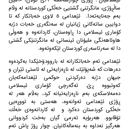
ساڵڕۆژی، مانگرتنی گشتیی خه
ڵكی كوردستانه
‌
له
‌
وڵام
به
م جه
نایه
ته
دا
.
ئێعدامی ٥ لاوی خه
باتكار كه
‌
تا
دوایین ساته
كانی ژیانیان له
‌
سه
نگه
ری خه
بات دژبه
كۆماری ئیسلامی دا ڕاوه
ستان، كاردانه
وه
‌
و هه
وڵی
هاوئاهه
نگی ملیۆنان ئینسانی له
‌
مانگرتنێكی گشتی
دا له
‌
سه
رتاسه
ری كوردستان لێكه
وته
وه
‌.
ئێعدامی ئه
م خه
باتكارانه
‌
له
‌
باروودۆخێكدا به
كرده
وه
ده
رهات كه
‌
شه
پۆلێك له
‌
ناڕه
زایه
تی له
‌
ئاستی ئێران و
جیهان دژبه
‌
ده
ركردنی حوكمی ئێعدامه
كه
یان
كه
وتبووه
‌
ڕێ
.
ئه
گه
رچی كۆماری ئیسلامی
ده
مه
لاسكه
ی به
م ناڕه
زایه
تیانه
‌
كرد، به
ڵام هه
ر له
ڕۆژی ئێعدامی ئه
وانه
وه
، هه
ستی به
‌
تووڕه
یی
خه
ڵكی كوردستان ده
كرد و
له
‌
كاردانه
وه
ی خه
ڵك
تۆقابوو
.
هه
ربۆیه
‌
ته
رمی گیان به
خت كردووانی
هه
رگیز نه
داوه
‌
به
‌
بنه
ماڵه
كانیان
.
چوار ڕۆژ پاش ئه
م