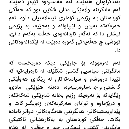
به
ندكراویان هه
بێت، له
م مه
سیره
وه
‌
تێپه
ڕ ده
بێت
.
ئه
م مانگرتنه
‌
وڵامێكی ددان شكێن بوو كه
‌
خه
ڵكی
كوردستان به
‌
ڕژیمی كۆماری ئیسلامییان داوه
‌.
ئه
م
حه
ره
كه
ته
‌
به
رین و لێبڕاوانه
‌
و به
جێیه
، به
‌
ڕژیمی
نیشان دا كه
‌
ئه
گه
ر كاردانه
وه
ی خه
ڵك به
كه
م دانێ،
تووشی چ هه
ڵه
یه
كی گه
وره
‌
ده
بێت له
‌
لێكدانه
وه
كانی
دا
.
ئه
م ئه
زموونه
‌
بۆ جارێكی دیكه
‌
ده
ریخست كه
مانگرتنی سیاسیی گشتی شكڵێك له
‌
ناڕه
زایه
تیه
‌
كه
تێیدا درووشم و سیاسه
ته
كان له
‌
ڕێگه
ی هه
وڵێكی
گشتی و جه
ماوه
رییه
وه
، ده
بنه
‌
هێزێكی مادی،
ڕێگایه
كه
‌
بۆ ئه
وه
یكه
‌
ڕژیم بخاته
‌
شه
ڕێكی شه
كه
تكه
ر
و درێژماوه
‌
و توانای سه
ركوته
كه
ی زه
ویگیر كات و
پێداویستیه
كانی هه
ڵگرتنی هه
نگاوه
كانی دواتر ئاماده
بكات
.
خه
ڵكی كوردستان به
‌
به
كارهێنانی تاكتیكی
مانگرتنی گشتی، ئیمكانی جم و جۆڵیان له
‌
هێزه