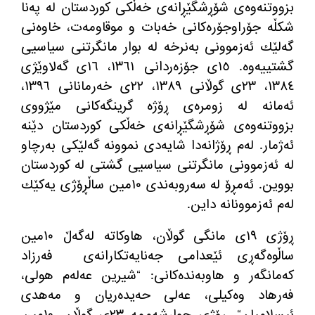
بزووتنه
وه
ی شۆڕشگێڕانه
ی خه
ڵكی كوردستان له
‌
په
نا
شكڵه
‌
جۆراوجۆره
كانی خه
بات و موقاومه
ت، خاوه
نی
گه
لێك ئه
زموونی به
نرخه
‌
له
‌
بوار مانگرتنی سیاسیی
گشتییه
وه
‌.
١٥ی جۆزه
ردانی ١٣٦١، ١٦ی گه
لاوێژی
١٣٨٤، ٢٣ی گوڵانی ١٣٨٩، ٢٢ی خه
رمانانی ١٣٩٦،
ئه
مانه
‌
له
‌
زومره
ی ڕۆژه
‌
گرینگه
كانی مێژووی
بزووتنه
وه
ی شۆڕشگێڕانه
ی خه
ڵكی كوردستان دێنه
ئه
ژمار
.
له
م ڕۆژانه
دا شایه
دی نموونه
‌
گه
لێكی به
رچاو
له
‌
ئه
زموونی مانگرتنی سیاسیی گشتی له
‌
كوردستان
بووین
.
ئه
مڕۆ له
‌
سه
روبه
ندی ١٠مین ساڵڕۆژی یه
كێك
له
م ئه
زموونانه
‌
داین
.
ڕۆژی ١٩ی مانگی گوڵان، هاوكاته
‌
له
گه
ڵ ١٠مین
ساڵوه
گه
ڕی ئێعدامی جه
نایه
تكارانه
ی
فه
رزاد
كه
مانگه
ر و هاوبه
نده
كانی
: “
شیرین عه
له
م هولی،
فه
رهاد وه
كیلی، عه
لی حه
یده
ریان و مه
هدی
ئیسلامیان
“.
ڕۆژی چوارشه
ممه
‌
٢٣ی گوڵان، ١٠مین