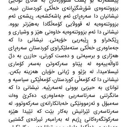
پێشمه
رگه
‌
بۆ پشت سنووره
كان به
‌
مانای كۆتایی
بزووتنه
وه
ی شۆڕشگێڕانه
ی خه
ڵكی كوردستان نییه
‌.
نیشانیان دا سه
ره
ڕای ئه
م پاشه
كشه
یه
، ڕیشه
ی ئه
م
بزووتنه
وه
یه
‌
له
‌
قووڵایی كۆمه
ڵگادا به
هێزتر بووه
‌.
نیشانی دا ئه
م بزووتنه
وه
یه
‌
خاوه
نی هێز
‌
و وشیاری و
ڕێكخراو و ڕێبه
ریی خۆیه
تی
.
نیشانی دا كه
جه
ماوه
ری خه
ڵكی سته
ملێكراوی كوردستان سه
ره
ڕای
هه
ژاری و برسیه
تی و ده
ست كورتی، حازرن به
‌
دڵ
ئاواڵه
ییه
وه
‌
له
‌
پێناو سه
ركه
وتن به
سه
ر كۆماری
ئیسلامیدا، له
‌
بژێو و ژیانی خۆیان هه
زینه
‌
بكه
ن
.
نیشانی دا كه
‌
كۆمه
ڵی كوردستان، كۆمه
ڵێكی سیاسیه
‌
و
توانای به
‌
حیزبی بوونی له
سه
رێیه
‌.
نیشانی دا كه
مانگرتنی سه
رتاسه
ریی جه
ماوه
ری، ده
كرێ وه
ك
سه
مبۆل و ئه
زموونێكی خه
باتكارانه
ی سه
ركه
وتوو، له
سه
رتاسه
ری ئێرانیش به
كار بێت كه
‌
تێیدا هێزه
سه
ركوتگه
ره
كانی ڕژیم له
‌
به
رامبه
ر ئیراده
ی گشتیی