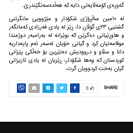
گه
وره
ی كۆمه
ڵایه
تی دایه
‌
كه
‌
هه
ڵده
سه
نگێندرێ
.
له
‌
١٠مین ساڵڕۆژی شكۆدار و مێژوویی مانگرتنی
گشتیی ٢٣ی گوڵان دا، ڕێز له
‌
یادی فه
رزادی كه
مانگه
ر
و هاوڕێیانی ده
گرێن كه
‌
بوێرانه
‌
له
‌
به
رامبه
ر دوژمندا
موقامه
تیان كرد و گیانی خۆیان له
سه
ر ئه
م پایه
داریه
دانا و سڵاو و دروودیش ده
نێرین بۆ خه
ڵكی پێزانی
كوردستان كه
‌
وه
ها شكۆدار، ڕێزیان له
‌
یادی ئازیزانی
گیان به
خت كردوویان گرت
.
SHARE
0