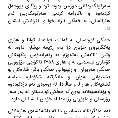
سه
ركوتگه
ره
كانی دوژمن زه
وت كرد و ڕێگای پووچه
ڵ
كردنه
وه
‌
و ناكارامه
‌
كردنی سه
ركوتگه
ریی ئه
م
هێزانه
یان، به
‌
خه
ڵكی ئازادیخوازی ئێرانیش نیشان
دا
.
خه
ڵكی كوردستان له
‌
گه
لێك قوناغدا، توانا و هێزی
یه
كگرتووی خۆیان دژ به
م ڕژیمه
‌
نیشان داوه
‌.
له
وتنی
“
نا
“
یه
كی به
ته
وژم به
‌
ڕێفراندۆمی پێكهێنانی
كۆماری ئیسلامی له
‌
به
هاری ١٣٥٨ تا كۆچی مێژوویی
خه
ڵكی مه
ریوان
و ڕێپێوانی خه
ڵكی باقی شاره
كان بۆ
پشتیوانی له
وان و مانگرتنه
‌
شكۆداره
‌
سیاسه
گشتیه
كان هه
ر له
م ساڵه
دا، له
‌
زومره
ی ئه
و دژه
كرده
وه
و پۆتانسیه
لانه
‌
بوون كه
‌
خه
ڵكی كوردستان له
‌
به
رامبه
ر
زۆره
ملی و ملهۆڕیی ڕژیمدا له
‌
خۆیان نیشانیان داوه
‌.
ئه
م مانگرتنانه
‌
نیشانیان دا كه
‌
پاشه
كشه
ی هێزه
كانی