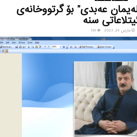
ه‌یمان عه‌بدی” بۆ گرتووخانه‌ی
یتلاعاتی سنه‌
مارس 24, 2023
134