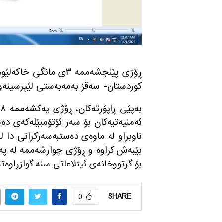
ڕۆژی پێنجشه‌ممه‌ ٣ی ما
كوردستان- سه‌قز به‌مه‌به‌ستی لێپرسینه‌وه
ئه‌منیه‌تیه‌كان بۆ سه‌ر ئۆتۆمبێله‌كه‌ی د
ناوبراو له‌ ماوه‌ی ده‌ستبه‌سه‌ركرانی دا له
بێبه‌ش كراوه‌ و ڕۆژی چوارشه‌ممه‌ له‌ په‌یو
بۆ گرتووخانه‌ی ئیتلاعاتی سنه‌ گوازراوه‌ته‌
SHARE
0