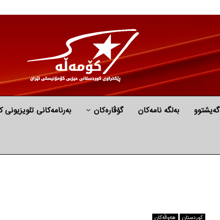
گه‌یشتوو
به‌لگه‌ نامه‌كان
گۆڤارەکان
بەرنامەکانی تلویزیونی ک
كوردستان
هه‌واڵه‌کان