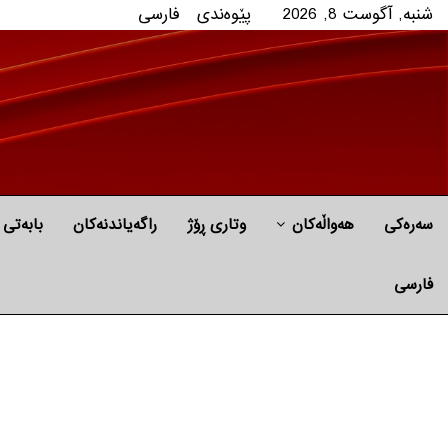
شنبه, آگوست 8, 2026
پێوه‌ندی
فارسی
سەرەکی
هه‌واڵه‌کان
وتاری ڕۆژ
راگه‌یاندنه‌كان
بابه‌تی 
فارسی