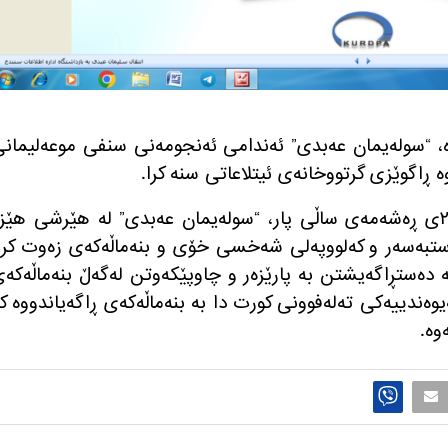
نگی خاكه‌لێوه‌، “سوله‌یمان عه‌بدی” ئه‌ندامی ئه‌نجومه‌نی سنفی موعه‌لیمان
‌ ڕاگوێزی گرتووخانه‌ی ئیتلاعاتی سنه‌ كرا.
به‌پێی ڕاپۆرته‌كان، ڕۆژی یه‌كشه‌ممه‌ ٢٨ی ڕه‌شه‌مه‌ی ساڵی پار، “سوله‌یمان عه‌بدی” له‌ هێرشی هێزه
ه‌ستبه‌سه‌ر و كه‌لووپه‌لی شه‌خسی خۆی و بنه‌ماڵه‌كه‌ی زه‌وت كرا
‌ ده‌ستڕاگه‌یشتن به‌ پارێزه‌ر و چاوپێكه‌وتن له‌گه‌ڵ بنه‌ماڵه‌كه‌
ه‌ندییه‌كی ته‌له‌فوونی كورت دا به‌ بنه‌ماڵه‌كه‌ی ڕاگه‌یاندووه‌ كه
وه‌.