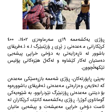
ڕۆژی یه‌كشه‌ممه‌ ١٩ی سه‌رماوه‌زی ١٤٠٢، ٤٠٠
كرێكارانی مه‌عده‌نی زێڕی ڕۆزێنبێرگ له‌ ئه‌فریقای
باشوور له‌ ناڕه‌زایه‌تی به‌ دۆخی خراپی پیشه‌یی
ده‌ستیان له‌كار كێشاوه‌ و له‌گه‌ڵ هێزه‌كانی پۆلیس
تێكهه‌ڵچوون.
به‌پێی ڕاپۆرته‌كان، ڕۆژی شه‌ممه‌ بازڕه‌سێكی مه‌عده‌ن
كه‌ له‌لایه‌ن وه‌زاره‌تی مه‌عده‌نی ئه‌فریقای باشووره‌وه‌
بۆ دیتنی مه‌عده‌نی ڕۆزنبێرگ نێردرابوو، به‌ شێوه‌یه‌كی
گوماناوی كوژرا. ڕۆژی یه‌كشه‌ممه‌ كاتێك كرێكاران له‌
ئاست دۆخی خراپی مه‌عیشه‌ت و پیشه‌یی مانیان