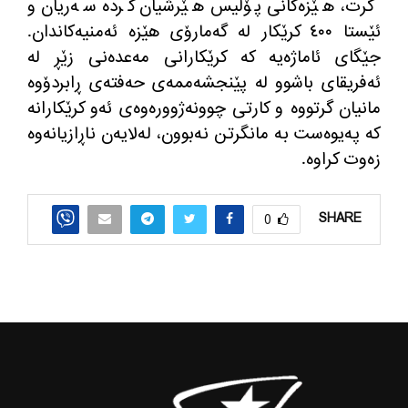
گرت، هێزه‌كانی پۆلیس هێرشیان كرده‌ سه‌ریان و
ئێستا ٤٠٠ كرێكار له‌ گه‌مارۆی هێزه‌ ئه‌منیه‌كاندان.
جێگای ئاماژه‌یه‌ كه‌ كرێكارانی مه‌عده‌نی زێڕ له‌
ئه‌فریقای باشوو له‌ پێنجشه‌ممه‌ی حه‌فته‌ی ڕابردۆوه‌
مانیان گرتووه‌ و كارتی چوونه‌ژووره‌وه‌ی ئه‌و كرێكارانه‌
كه‌ په‌یوه‌ست به‌ مانگرتن نه‌بوون، له‌لایه‌ن ناڕازیانه‌وه‌
زه‌وت كراوه‌.
SHARE
0