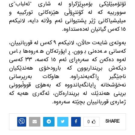
ئۆتۆمبێلێكی بۆمبڕێژكراو له‌ شاری “ئه‌لباب”ی
سوورییه‌ كه‌ له‌ كۆنتڕۆڵی هێزه‌كانی توركییه‌ و
میلیشیاكانی ژێر پشتیوانی ئه‌م وڵاته‌ دایه‌، لانیكه‌م
١٥ كه‌س گیانیان له‌ده‌ستداوه‌.
به‌وته‌ی شایه‌ت حاڵان، لانیكه‌م ٩ كه‌س له‌ قوربانییان،
كه‌سانی مه‌ده‌نی بوون. ڕاپۆرته‌كان هه‌روه‌ها باس
له‌وه‌ ده‌كه‌ن كه‌ سه‌ره‌ڕای ئه‌م ١٥ كه‌سه‌، ٣٣ كه‌سی
دیكه‌ش برینداربوون كه‌ بارودخۆی هه‌ندێكیان
ناجێگیر ڕاگه‌یه‌ندراوه‌. هاوكات به‌رپرسانی
نه‌خۆشخانه‌ ڕایانگه‌یاندووه‌ كه‌ به‌هۆی قووڵبوونی
برینی هه‌ندێك له‌ برینداره‌كان، ئه‌گه‌ری هه‌یه‌ كه‌
ژماره‌ی قوربانییان بچێته‌ سه‌ره‌وه‌.
SHARE
0