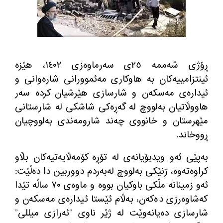
ڕۆژی شه‌ممه‌ ٢٥ی سه‌رماوه‌زی ١٤٠٢، هێزه‌
ئینتزامییه‌كان به‌ هاوكاری مه‌ئموورانی شاره‌وانی و
ئیداره‌ی مه‌سكه‌ن و شارسازی هێرشیان كرده‌ سه‌ر
هاووڵاتیان به‌لووچ له‌ گه‌ڕه‌كی شاشكی له‌ شارستانی
مێهرستان و خانووی چه‌ند شارومه‌ندی به‌لووچیان
ڕووخاند.
به‌پێی ئه‌و ویدیۆیانه‌ی له‌ تۆڕه‌ كۆمه‌ڵایه‌تیه‌كان بڵاو
كراوه‌ته‌وه‌، ژنێكی به‌لووچ له‌به‌ردم دووربین دا ده‌ڵێت:
ئه‌و زمینانه‌ مڵكی باوكیان بووه‌ و ماوه‌ی ٧٠ ساڵه‌ تێدا
كه‌شاوه‌رزی ده‌كه‌ن، به‌ڵام ئێستا ئیداره‌ی مه‌سكه‌ن و
شارسازی ده‌یانه‌وێت له‌ ژێر ناوی “ئه‌رازی میللی”