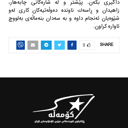
داگیری بكه‌ن. پێشتر و له‌ شاره‌كانی چابه‌هار،
زاهیدان و ڕاسه‌ك ناونده‌ ده‌وڵه‌تیه‌كان كاری له‌و
شێوه‌یان ئه‌نجام داوه‌ و به‌ سه‌دان بنه‌ماڵه‌ی به‌لووچ
ئاواره‌ كراون.
SHARE
0