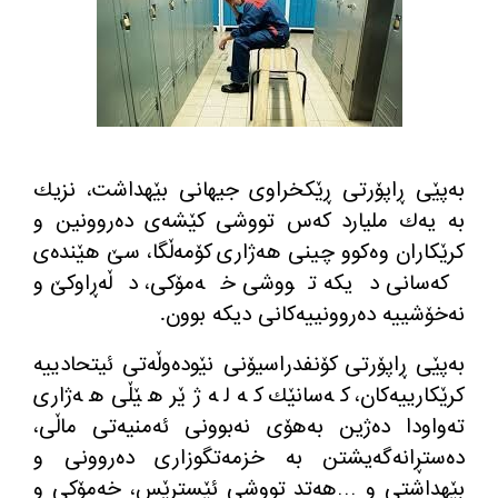
به‌پێی ڕاپۆرتی ڕێكخراوی جیهانی بێهداشت، نزیك
به‌ یه‌ك ملیارد كه‌س تووشی كێشه‌ی ده‌روونین و
كرێکاران وه‌كوو چینی هه‌ژاری كۆمه‌ڵگا، سێ هێنده‌ی
كه‌سانی دیكه‌ تووشی خه‌مۆكی، دڵه‌ڕاوكێ و
نه‌خۆشییه‌ ده‌روونییه‌كانی دیكه‌ بوون.
به‌پێی ڕاپۆرتی كۆنفدراسیۆنی نێوده‌وڵه‌تی ئیتحادییه‌
كرێكارییه‌كان، كه‌سانێك كه‌ له‌ ژێر هێڵی هه‌ژاری
ته‌واودا ده‌ژین به‌هۆی نه‌بوونی ئه‌منیه‌تی ماڵی،
ده‌ستڕانه‌گه‌یشتن به‌ خزمه‌تگوزاری ده‌روونی و
بێهداشتی و …هه‌تد تووشی ئێسترێس، خه‌مۆكی و