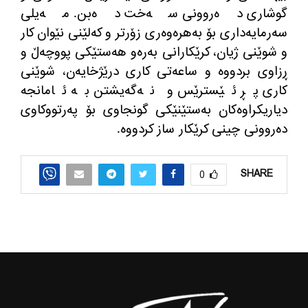
گوشاری ده‌روونی سه‌خت ده‌بن. مه‌یلی
سه‌رمایه‌داری بۆ به‌هره‌وه‌ری زۆرتر و كه‌لێنی نێوان كار
و شوێنی ژیان، كرێكارانی به‌ره‌و هه‌ستێكی پووچه‌ڵ و
ڕزاوی بردووه‌ و ساعه‌تی كاری درێژخایه‌ن، شوێنی
كاری پڕ ئێسترێس و نه‌گه‌یشتن به‌ ئامانجه‌
دیاریكراوه‌كان به‌ستێنێكی گونجاوی بۆ په‌رتووكاوی
ده‌روونی چینی كرێكار ساز كردووه‌.
SHARE
0