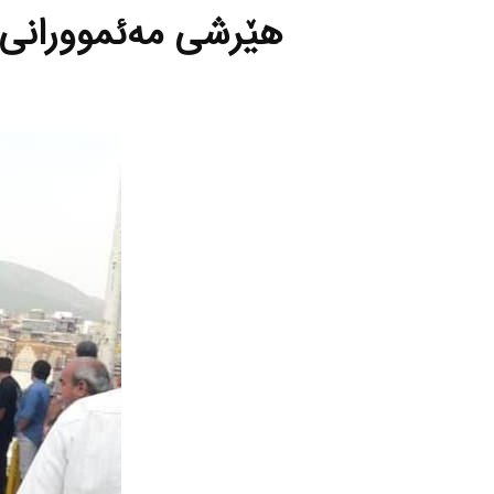
هێرشی مه‌ئموورانی 