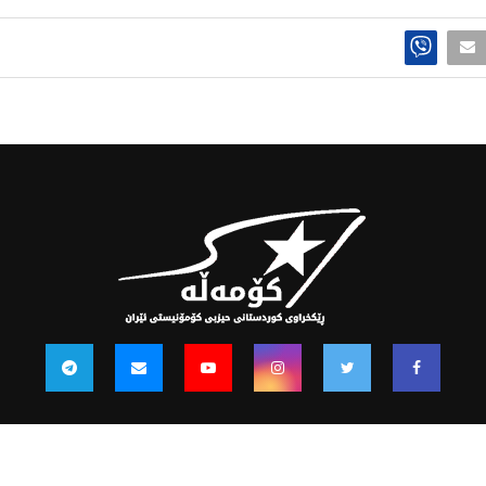
@2021 - ku.komalah.org. All Right Reserved