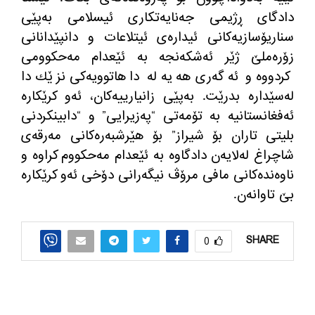
دادگای ڕژیمی جه‌نایه‌تكاری ئیسلامی به‌پێی
سناریۆسازیه‌كانی ئیداره‌ی ئیتلاعات و دانپێدانانی
زۆره‌ملێ ژێر ئه‌شكه‌نجه به ‌ئێعدام مه‌حكوومی
كردووه‌ و ئه‌گه‌ری هه‌یه‌ له‌ داهاتوویه‌كی نزێك دا
له‌سێداره‌ بدرێت. به‌پێی زانیارییه‌كان، ئه‌و كرێكاره‌
ئه‌فغانستانیه‌ به‌ تۆمه‌تی “په‌زیرایی” و “دابینكردنی
بلیتی تاران بۆ شیراز” بۆ هێرشبه‌ره‌كانی مه‌رقه‌ی
شاچراغ له‌لایه‌ن دادگاوه‌ به‌ ئێعدام مه‌حكووم كراوه‌ و
ناوه‌نده‌كانی مافی مرۆڤ نیگه‌رانی دۆخی ئه‌و كرێكاره‌
بێ تاوانه‌ن.
SHARE
0