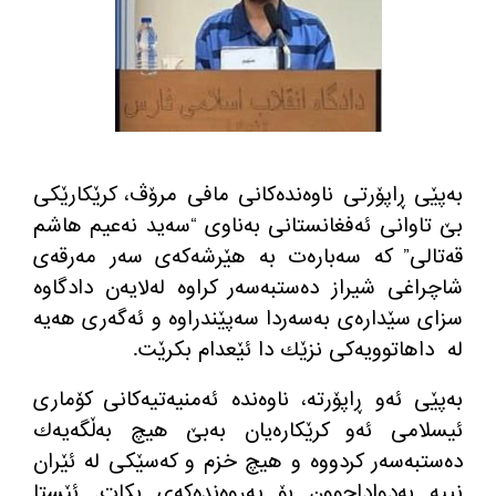
به‌پێی ڕاپۆرتی ناوه‌نده‌كانی مافی مرۆڤ، كرێكارێكی
بێ تاوانی ئه‌فغانستانی به‌ناوی “سه‌ید نه‌عیم هاشم
قه‌تالی” كه‌ سه‌باره‌ت به‌ هێرشه‌كه‌ی سه‌ر مه‌رقه‌ی
شاچراغی شیراز ده‌ستبه‌سه‌ر كراوه‌ له‌لایه‌ن دادگاوه‌
سزای سێداره‌ی به‌سه‌ردا سه‌پێندراوه‌ و ئه‌گه‌ری هه‌یه‌
له‌
داهاتوویه‌كی نزێك دا ئێعدام بكرێت.
به‌پێی ئه‌و ڕاپۆرته‌، ناوه‌نده‌ ئه‌منیه‌تیه‌كانی كۆماری
ئیسلامی ئه‌و كرێكاره‌یان به‌بێ هیچ به‌ڵگه‌یه‌ك
ده‌ستبه‌سه‌ر كردووه‌ و هیچ خزم و كه‌سێكی له‌ ئێران
نییه‌ به‌دواداچوون بۆ په‌روه‌نده‌كه‌ی بكات. ئێستا