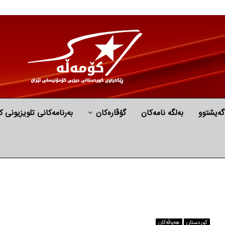
گه‌یشتوو
به‌لگه‌ نامه‌كان
گۆڤارەکان
بەرنامەکانی تلویزیونی ک
كوردستان
هه‌واڵه‌کان