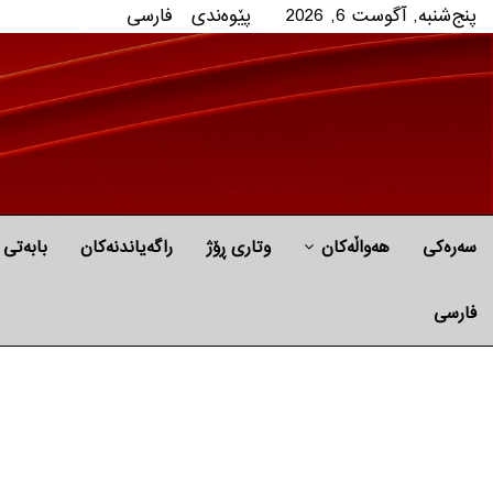
پنج‌شنبه, آگوست 6, 2026
پێوه‌ندی
فارسی
سەرەکی
هه‌واڵه‌کان
وتاری ڕۆژ
راگه‌یاندنه‌كان
بابه‌تی 
فارسی