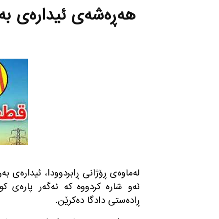
هه‌ڕه‌شه‌ی ئیدارەی به‌
له‌ماوه‌ی ڕۆژانی ڕابردوودا، ئیدارەی ب
ئه‌و شاره‌ كردووه‌ کە ئەگەر پاره‌ی كو
ڕادەستی دادگا دەکرێن.