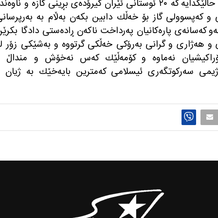
هه‌ڕه‌شه‌ی به‌رپرسانی ئیداره‌ی به‌رق له‌ حاڵێكدایه‌ كه‌ ٢٠ ئوستانی ئێران گیرۆده‌ی بڕینی گازه‌ و ناوه‌ند
ی و كه‌پسوولی گاز بۆ خه‌ڵك دابین بكه‌ن به‌ڵام به‌ به‌رپرسان
 ئه‌و كه‌سانه‌ی پاره‌كانیان په‌رداخت ناكه‌ن ڕاده‌ستی دادگا بكرێ
ری و هه‌ژاری و گرانی به‌رۆكی خه‌ڵكی گرتووه‌ و به‌شێكی زۆر له
ۆراكیشیان نه‌ماوه‌ و كۆمه‌ڵێك كه‌س نه‌خۆش و منداڵ 
ام ڕژیمی سه‌ركوتگه‌ری ئیسلامی كه‌مترین بایه‌خێك به‌ ژیان 