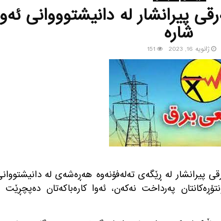
رقی پیرانشار لە دانیشتوووانی ئه‌و
شاره‌
ژانویه 16, 2023
151
ه‌رقی پیرانشار لە ڕێگەی تەلەفۆنەوە هەڕەشەی لە دانیشتووان
نتۆڕه‌كانتان په‌رداخت نه‌كه‌ن، ئەوا کارەباکەتان دەپچڕێت 