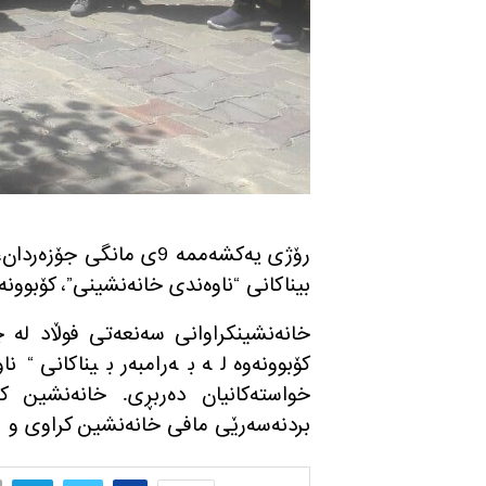
رۆژی یەکشەممە 9ی مانگی
بیناکانی “ناوەندی خانەنشینی”، کۆبوونە
خانەنشینکراوانی سەنعەتی فوڵاد لە چە
کۆبوونەوە لە بەرامبەر بیناکانی “ن
خواستەکانیان دەربڕی. خانەنشین ک
بردنەسەرێی مافی خانەنشین کراوی و