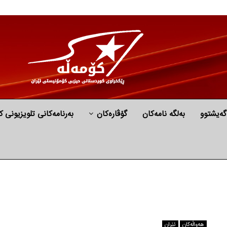
گه‌یشتوو
به‌لگه‌ نامه‌كان
گۆڤارەکان
بەرنامەکانی تلویزیونی ک
هه‌واڵه‌کان
ئێران