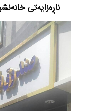
ناڕەزایەتی خانەنشی