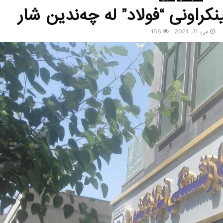
نکراونی “فولاد” لە چەندین شار
می 31, 2021
166