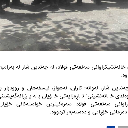
 جۆزەردان، خانەنشیکراوانی سەنعەتی فولاد، لە چەندین شار لە بەرامبە
وە.
ندین شار، لەوانە: تاران، ئەهواز، ئیسفەهان و روودبار ب
اوەندی خانەنشینی” ناڕەزایەتی خۆیان بە پێڕانەگەیشتن
راوانی سەنعەتی فولاد سەرەکیترین خواستەکانی خۆیان،
دەرمانی خۆڕایی و دەستەبەر کردووە.