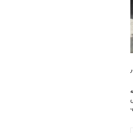
ر
ە
ی