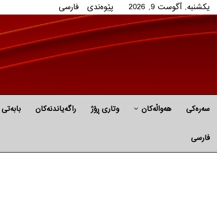
یکشنبه, آگوست 9, 2026
پێوه‌ندی
فارسی
سەرەکی
هه‌واڵه‌کان
وتاری ڕۆژ
راگه‌یاندنه‌كان
بابه‌تی 
فارسی