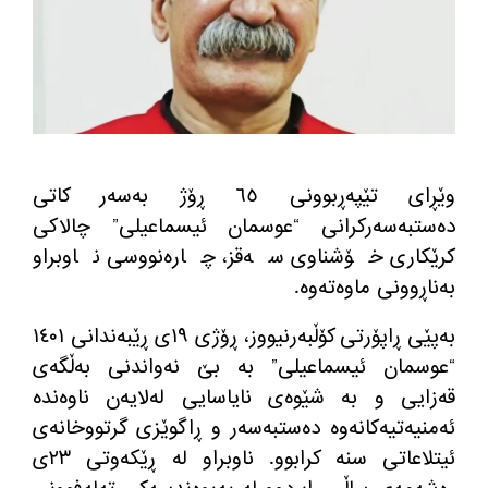
وێڕای تێپه‌ڕبوونی ٦٥ ڕۆژ به‌سه‌ر كاتی
ده‌ستبه‌سه‌ركرانی “عوسمان ئیسماعیلی” چالاكی
كرێكاری خۆشناوی سه‌قز، چاره‌نووسی ناوبراو
به‌ناڕوونی ماوه‌ته‌وه‌.
به‌پێی ڕاپۆرتی كۆڵبه‌رنیووز، ڕۆژی ١٩ی ڕێبه‌ندانی ١٤٠١
“عوسمان ئیسماعیلی” به‌ بێ نه‌واندنی به‌ڵگه‌ی
قه‌زایی و به‌ شێوه‌ی نایاسایی له‌لایه‌ن ناوه‌نده‌
ئه‌منیه‌تیه‌كانه‌وه‌ ده‌ستبه‌سه‌ر و ڕاگوێزی گرتووخانه‌ی
ئیتلاعاتی سنه‌ كرابوو. ناوبراو له‌ ڕێكه‌وتی ٢٣ی