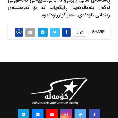
ڕه‌شه‌مه‌ی ساڵی ڕابردوو له‌ په‌یوه‌ندییه‌كی ته‌له‌فوونی
له‌گه‌ڵ بنه‌ماڵه‌كه‌یدا ڕایگه‌یاند كه‌ بۆ كه‌ره‌نتینه‌ی
زیندانی ناوه‌ندی سه‌قز گوازراوه‌ته‌وه‌.
SHARE
0