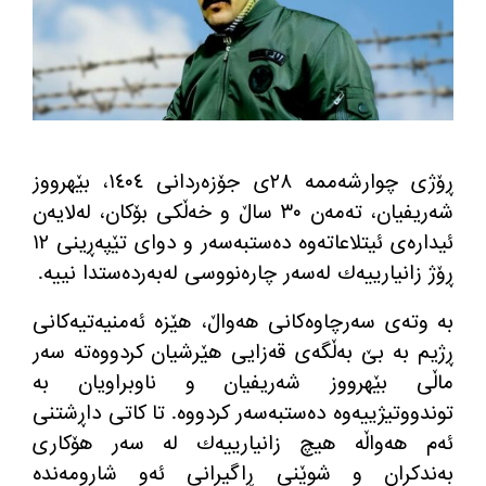
ڕۆژی چوارشەممە ٢٨ی جۆزەردانی ١٤٠٤، بێهرووز
شەریفیان، تەمەن ٣٠ ساڵ و خەڵكی بۆكان، لەلایەن
ئیدارەی ئیتلاعاته‌وه‌ دەستبەسەر و دوای تێپەڕینی ١٢
ڕۆژ زانیارییەك لەسەر چارەنووسی لەبەردەستدا نییە.
به‌ وته‌ی سه‌رچاوه‌كانی هه‌واڵ، هێزه‌ ئه‌منیه‌تیه‌كانی
ڕژیم به‌ بێ به‌ڵگه‌ی قه‌زایی هێرشیان كردووه‌ته‌ سه‌ر
ماڵی بێهرووز شه‌ریفیان و ناوبراویان به‌
توندووتیژییه‌وه‌ ده‌ستبه‌سه‌ر كردووه‌. تا كاتی داڕشتنی
ئه‌م هه‌واڵه‌ هیچ زانیارییه‌ك له‌ سه‌ر هۆكاری
به‌ندكران و شوێنی ڕاگیرانی ئه‌و شارومه‌نده‌