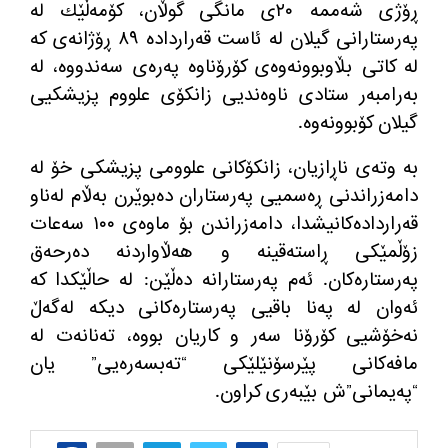
ڕۆژی شه‌ممه‌ ٢٠ی مانگی گوڵان، كۆمه‌ڵێك له‌
په‌رستارانی گیلان له‌ ئاست قه‌رارداده‌ ٨٩ ڕۆژانه‌ی كه‌
له كاتی بڵاوبوونه‌وه‌ی كۆرۆناوه‌ په‌ره‌ی سه‌ندووه‌، له‌
به‌رامبه‌ر ستادی ناوه‌ندیی زانكۆی علووم پزیشكیی
گیلان كۆبوونه‌وه‌.
به‌ وته‌ی ناڕازیان، زانكۆكانی علوومی پزیشكی خۆ له‌
دامه‌زراندنی ڕه‌سمیی په‌رستاران ده‌بوێرن به‌ڵام له‌ناو
قه‌رارداده‌كانیشدا، دامه‌زراندن بۆ ماوه‌ی ١٠٠ سه‌عات
زۆڵمێكی ڕاسته‌قینه‌ و هه‌ڵاواردنه‌ ده‌رحه‌ق
په‌رستاره‌كان. ئه‌م په‌رستارانه‌ ده‌ڵێن: له‌ حاڵێكدا كه‌
ئه‌وان له‌ په‌نا باقیی په‌رستاره‌كانی دیكه‌ له‌گه‌ڵ
نه‌خۆشیی كۆرۆنا سه‌ر و كاریان بووه، ته‌نانه‌ت له‌
مافه‌كانی پێرسۆنێلێكی “ته‌بسه‌ره‌یی” یان
“په‌یمانی”ش بێبه‌ری كراون.