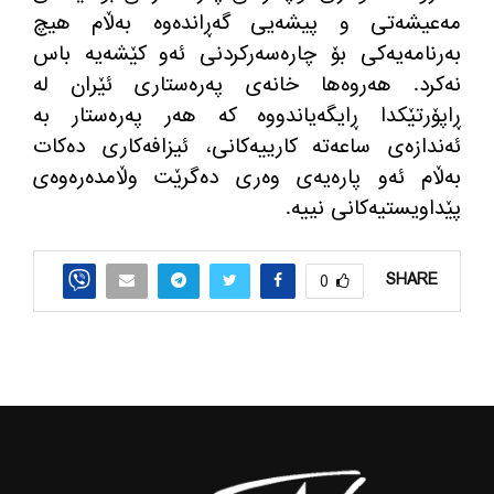
مه‌عیشه‌تی و پیشه‌یی گه‌ڕانده‌وه‌ به‌ڵام هیچ
به‌رنامه‌یه‌كی بۆ چاره‌سه‌ركردنی ئه‌و كێشه‌یه‌ باس
نه‌كرد. هه‌روه‌ها خانه‌ی په‌ره‌ستاری ئێران له‌
ڕاپۆرتێكدا ڕایگه‌یاندووه‌ كه‌ هه‌ر په‌ره‌ستار به‌
ئه‌ندازه‌ی ساعه‌ته‌ كارییه‌كانی، ئیزافه‌كاری ده‌كات
به‌ڵام ئه‌و پاره‌یه‌ی وه‌ری ده‌گرێت وڵامده‌ره‌وه‌ی
پێداویستیه‌كانی نییه‌.
SHARE
0