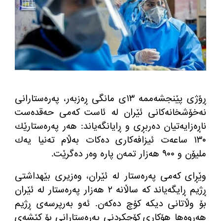
ڕۆژی پێنجشه‌ممه‌ ١٣ی مانگی ڕه‌زبه‌ر، په‌ره‌ستارانی
نه‌خۆشخانه‌كانی ئێران له‌ ئاست كه‌می حه‌قده‌ست
ناڕه‌زایه‌تیان ده‌ربڕی و ڕایانگه‌یاند: هه‌ر په‌ره‌ستارێك
١٣٠ ساعه‌ت ئیزافه‌كاری ده‌كات به‌ڵام ته‌نیا یه‌ك
ملیۆن و ٩٠٠ هه‌زار تمه‌ن پاره‌ وه‌ر ده‌گرێت.
وێڕای كه‌می په‌ره‌ستار له‌ ئێران، وه‌زیری بێهداشتی
ڕژیم ڕایگه‌یاند كه‌ ساڵانه ٢ هه‌زار په‌ره‌ستار له‌ ئێران
بۆ وڵاتانی دیكه‌ كۆچ ده‌كه‌ن. ئه‌و به‌رپرسه‌ی ڕژیم
هه‌روه‌ها هۆكاری كۆچكردنی په‌ره‌ستارانی بۆ كێشه‌ی