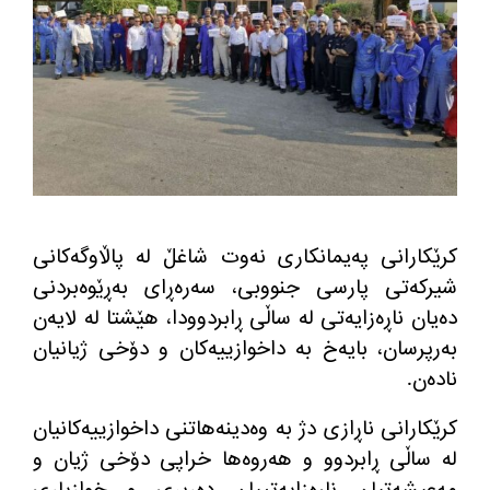
كرێكارانی په‌یمانكاری نه‌وت شاغڵ له‌ پاڵاوگه‌كانی
شیركه‌تی پارسی جنووبی، سه‌ره‌ڕای به‌ڕێوه‌بردنی
ده‌یان ناڕه‌زایه‌تی له‌ ساڵی ڕابردوودا، هێشتا له لایه‌ن
به‌رپرسان، بایه‌خ به‌ داخوازییه‌كان و دۆخی ژیانیان
ناده‌ن.
كرێكارانی ناڕازی دژ به‌ وه‌دینه‌هاتنی داخوازییه‌كانیان
له‌ ساڵی ڕابردوو و هه‌روه‌ها خراپی دۆخی ژیان و