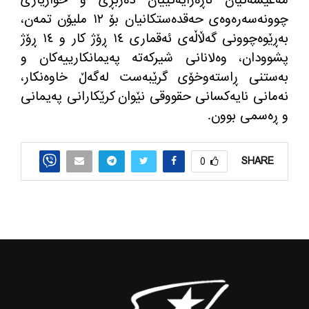
مه‌عیشه‌تیان ناڕه‌زایه‌تییان ده‌ربڕی و خوازیاری
چوونه‌سه‌ره‌وه‌ی حه‌قده‌ستكانیان بۆ ١٢ ملیۆن تمه‌ن،
به‌ڕێوه‌چوونی گه‌ڵاڵه‌ی ئه‌قماری ١٤ ڕۆژ كار و ١٤ ڕۆژ
پشوودان، وه‌لانانی شیركه‌ته‌ په‌یمانكارییه‌كان و
به‌ستنی ڕاسته‌وخۆی گرێبەست له‌گه‌ڵ خاوه‌نكار،
نه‌مانی نایەکسانی حقووقی نێوان كرێكارانی په‌یمانی
و ڕه‌سمی بوون.
SHARE
0