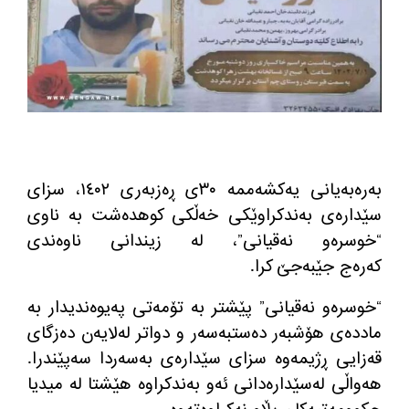
بەرەبەیانی یەکشەممە ٣٠ی ڕەزبەری ١٤٠٢، سزای
سێدارەی به‌ندكراوێكی خه‌ڵكی كوهده‌شت به‌ ناوی
“خوسرەو نەقیانی”، لە زیندانی ناوەندی
کەرەج جێبەجێ کرا.
“خوسره‌و نه‌قیانی” پێشتر به‌ تۆمه‌تی پەیوەندیدار بە
ماددەی هۆشبەر دەستبەسەر و دواتر لەلایەن دەزگای
قه‌زایی ڕژیمه‌وه‌ سزای سێدارەی بەسەردا سەپێندرا.
هەواڵی لەسێدارەدانی ئه‌و به‌ندكراوه‌ هێشتا له‌ میدیا