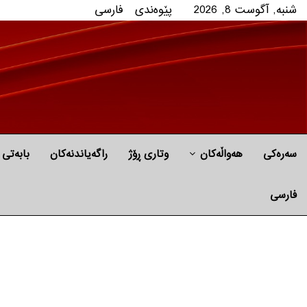
شنبه, آگوست 8, 2026
پێوه‌ندی
فارسی
سەرەکی
هه‌واڵه‌کان
وتاری ڕۆژ
راگه‌یاندنه‌كان
بابه‌تی 
فارسی