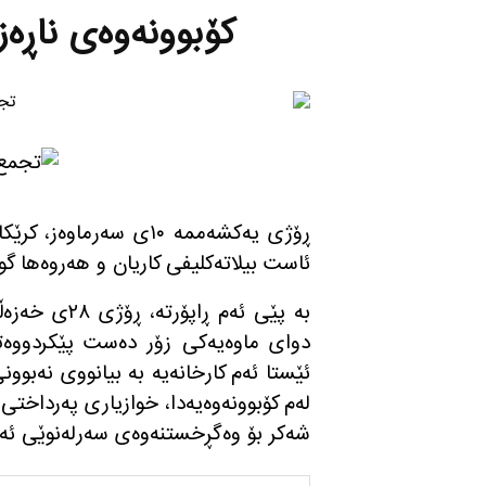
كۆبوونه‌وه‌ی ناڕه‌
ڕۆژی یه‌كشه‌ممه‌ ١٠ی سه‌رم
ئاست بیلاته‌كلیفی كاریان و هه‌روه‌ها گوزه
به‌ پێی ئه‌م 
دوای ماوه‌یه‌كی زۆر ده‌ست پێكردووه‌ته‌و
ئێستا ئه‌م كارخانه‌یه‌ به‌ بیانووی نه‌بوو
له‌م كۆبوونه‌وه‌یه‌دا، خوازیاری په‌رداخت
شه‌كر بۆ وه‌گڕخستنه‌وه‌ی سه‌رله‌نوێی ئه‌م