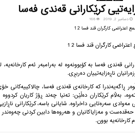
زایه‌تیی كرێكارانی قه‌ندی فه‌سا
دسامبر 2, 2019
168
اوه‌ز، كرێكارانی قه‌ندی فه‌سا به‌ كۆبوونه‌وه‌ له‌ به‌رامبه‌ر ئه‌م كارخانه‌یه‌، له
‌رانیان ناڕه‌زایه‌تییان ده‌ربڕی.
ڕاپۆرته‌، ڕۆژی ٢٨ی خه‌زه‌ڵوه‌ر ڕاگه‌یه‌ندرا كه‌ كارخانه‌ی قه‌ندی فه‌سا، چالاكییه‌كانی خۆ
ه‌، به‌ڵام كرێكاران ده‌ڵێن: ته‌نیا چه‌ند ڕۆژ كاریان كردووه‌ 
نی مه‌وادی سه‌ره‌تایی داخراوه‌. شایانی باسه‌، كرێكارانی ناڕازی
ی حه‌قده‌ست و مه‌زایاكانیان و هه‌روه‌ها دابین كردنی چه‌وه‌ندر 
 كارخانه‌یه‌ بوون.