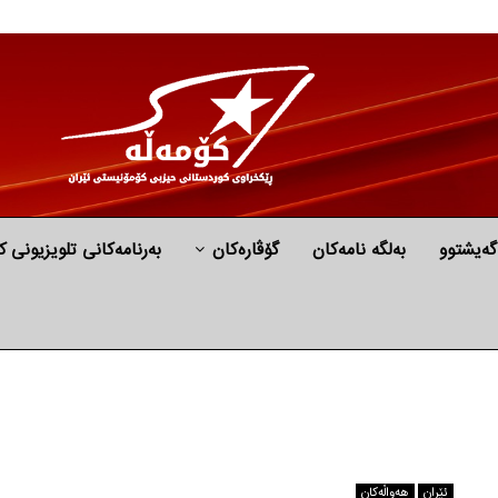
گه‌یشتوو
به‌لگه‌ نامه‌كان
گۆڤارەکان
بەرنامەکانی تلویزیونی ک
ئێران
هه‌واڵه‌کان