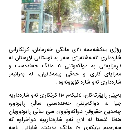
ڕۆژی یه‌كشه‌ممه‌ ٢١ی مانگی خه‌رمانان، كرێكارانی
شاره‌داری “ئه‌له‌شته‌ر”ی سه‌ر به‌ ئۆستانی لۆڕستان له‌
ناڕه‌زایه‌تی به‌ دواكه‌وتنی ٥ مانگ حه‌قده‌ست و
مه‌زایای كاری و حه‌قی بیمه‌كانیان، له‌ به‌رانبه‌ر
شاره‌داری ئه‌و شاره‌ كۆبوونه‌وه‌ .
به‌پێی ڕاپۆرته‌كان، لانیكه‌م ١١٠ كرێكاری ئه‌و شاره‌داریه‌
جیا له‌ دواكه‌وتنی حه‌قده‌ستی ساڵی ڕابردوو،
چه‌ندین حقووقی دواكه‌وتووی سێ ساڵی ڕابردوویان
هه‌تا ئێستا له‌ لای ئه‌و شاره‌دارییه‌ دواخراوه‌‌ كه‌
سه‌رجه‌م نزیكه‌ی ٢٠ مانگ ده‌بێت. شایانی باسه‌