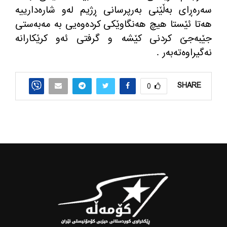
سه‌ره‌ڕای به‌ڵێنی به‌رپرسانی ڕژیم له‌و شاره‌دارییه‌
هه‌تا ئێستا هیچ هه‌نگاوێكی كرده‌وه‌یی به‌ مه‌به‌ستی
جێبه‌جێ كردنی كێشه‌ و گرفتی ئه‌و كرێكارانه‌
نه‌گیراوه‌ته‌به‌ر .
SHARE
0