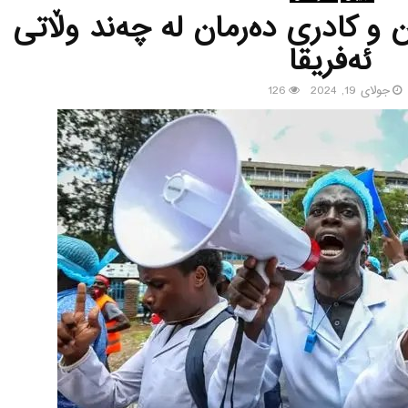
 و كادری ده‌رمان له‌ چه‌ند وڵاتی
ئه‌فریقا
جولای 19, 2024
126