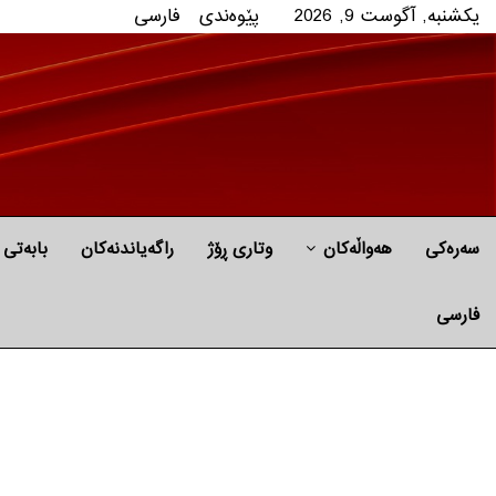
یکشنبه, آگوست 9, 2026
پێوه‌ندی
فارسی
سەرەکی
هه‌واڵه‌کان
وتاری ڕۆژ
راگه‌یاندنه‌كان
بابه‌تی 
فارسی