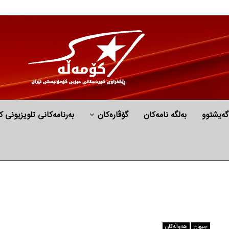
گه‌یشتوو
به‌لگه‌ نامه‌كان
گۆڤارەکان
بەرنامەکانی تلویزیونی ک
جیهان
هه‌واڵه‌کان