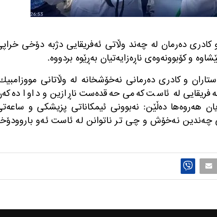
و كادری ده‌رمان له‌ چه‌ند وڵاتی ئه‌فریقایی دژبه‌ دۆخی خراپ
ه‌ و كۆبوونه‌وه‌ی ناڕه‌زایه‌تیان به‌ڕێوه‌ بردووه‌.
‌ستاران و كادری ده‌رمانی نه‌خۆشخانه‌ له‌ وڵاتانی مووزامبیك
ئه‌فریقایی له‌ ئاست كه‌می حه‌قده‌ست ناڕازین و داوا ده‌كه‌
ڕازیان هه‌روه‌ها ده‌ڵێن: نه‌بوونی ئیمكاناتی پزیشكی و ساعه‌ت
نی چه‌ندین نه‌خۆش و چی تر ناتوانن له‌ ئاست ئه‌و باروودۆخ