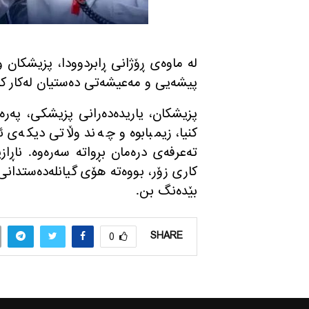
له‌ ماوه‌ی ڕۆژانی ڕابردوودا، پزیشكان 
پیشه‌یی و مه‌عیشه‌تی ده‌ستیان له‌كار كێشاو
پزیشكان، یاریده‌ده‌رانی پزیشكی، په‌ره
كنیا، زیمبابوه‌ و چه‌ند وڵاتی دیكه‌ی 
ته‌عرفه‌ی دره‌مان بڕواته سه‌ره‌وه‌. نا
كاری زۆر، بووه‌ته‌ هۆی گیانله‌ده‌ستدا
بێده‌نگ بن.
SHARE
0