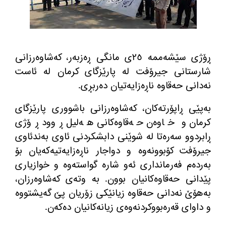
ڕۆژی سێشه‌ممه‌ ٢٥ی مانگی ڕه‌زبه‌ر، كه‌شاوه‌رزانی
شارستانی جیرۆفت له‌ پارێزگای كرمان له‌ ئاست
نه‌دانی حه‌قاوه‌ ناڕه‌زایه‌تیان ده‌ربڕی.
به‌پێی ڕاپۆرته‌كان، كه‌شاوه‌رزانی باشووری پارێزگای
كرمان و خاوه‌ن حه‌قاوه‌كانی هه‌لیل ڕوود ڕۆژی
ڕابردوو سه‌ره‌تا له‌ شوێنی دابشكردنی ئاوی به‌ندئاوی
جیرۆفت كۆبوونه‌وه‌ و دواجار ناڕه‌زایه‌تیه‌كه‌یان بۆ
به‌رده‌م فه‌رمانداری ئه‌و شاره‌ گواسته‌وه‌ و خوازیاری
پێدانی حه‌قاوه‌كانیان بوون. به‌ وته‌ی كه‌شاوه‌رزان،
به‌هۆێ نه‌دانی حه‌قاوه‌ زیانێكی زۆریان پێ گه‌یشتووه‌
و داوای قه‌ره‌بووكردنه‌وه‌ی زیانه‌كانیان ده‌كه‌ن.