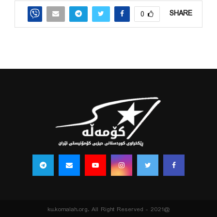
SHARE
0
@2021 - ku.komalah.org. All Right Reserved