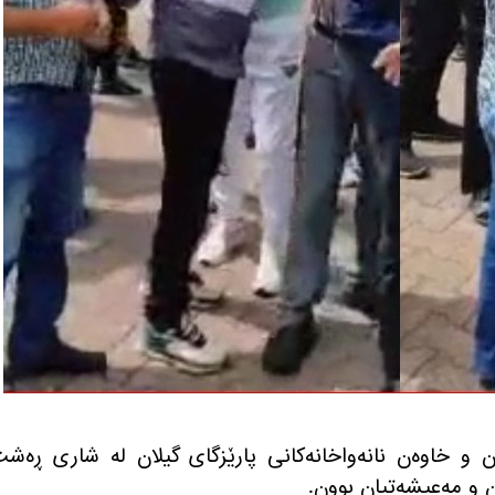
 گوڵان، كرێكاران و خاوه‌ن نانه‌واخانه‌كانی پارێزگای گیلان له‌ شاری ڕه‌ش
ن و مه‌عیشه‌تیان بوون
.