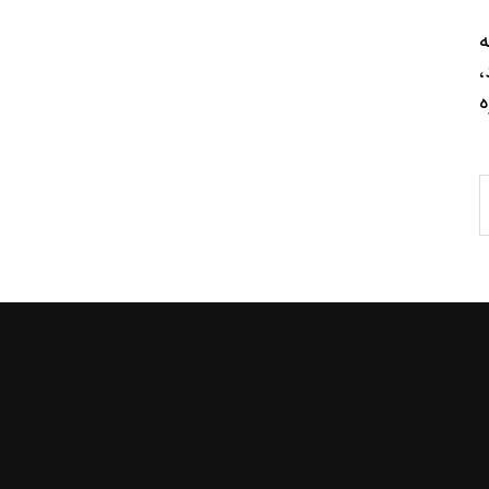
‌
،
‌