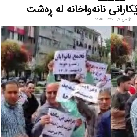
كارانی نانه‌واخانه له‌ ڕه‌شت
می 2, 2025
74