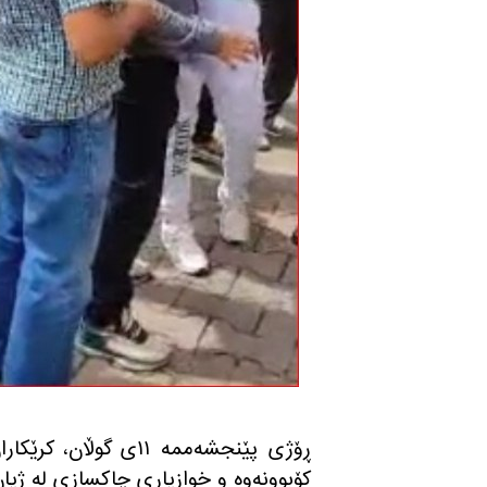
ڕۆژی پێنجشه‌ممه‌ ١١ی
كۆبوونه‌وه‌ و خوازیاری چاكسازی له‌ ژیا