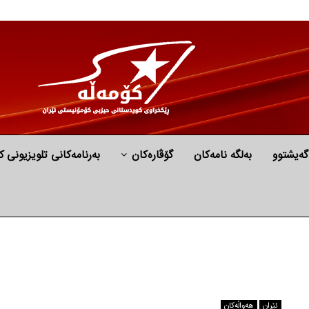
گه‌یشتوو
به‌لگه‌ نامه‌كان
گۆڤارەکان
بەرنامەکانی تلویزیونی ک
ئێران
هه‌واڵه‌کان