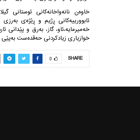
خاوه‌ن نانه‌واخانه‌كانی ئوستانی گیل
ئابوورییه‌كانی ڕژیم و ڕێژه‌ی به‌رزی 
خه‌میرمایه‌،ئاو، گاز، به‌رق و پێدانی ئا
خوازیاری زیادكردنی حه‌قده‌ست به‌پێی ڕێ
SHARE
0