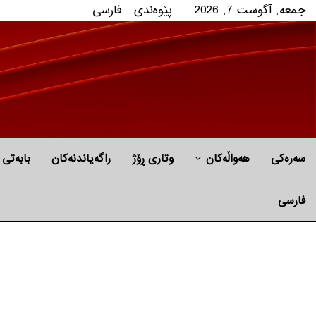
جمعه, آگوست 7, 2026
پێوه‌ندی
فارسی
سەرەکی
هه‌واڵه‌کان
وتاری ڕۆژ
راگه‌یاندنه‌كان
بابه‌تی 
فارسی