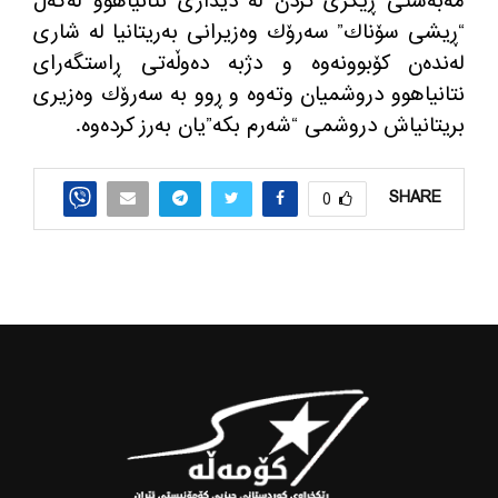
مه‌به‌ستی ڕێگری كردن له‌ دیداری نتانیاهوو له‌گه‌ڵ
“ڕیشی سۆناك” سه‌رۆك وه‌زیرانی به‌ریتانیا له‌ شاری
له‌نده‌ن كۆبوونه‌وه‌ و دژبه‌ ده‌وڵه‌تی ڕاستگه‌رای
نتانیاهوو دروشمیان وته‌وه‌ و ڕوو به‌ سه‌رۆك وه‌زیری
بریتانیاش دروشمی “شه‌رم بكه‌”یان به‌رز كرده‌وه‌.
SHARE
0