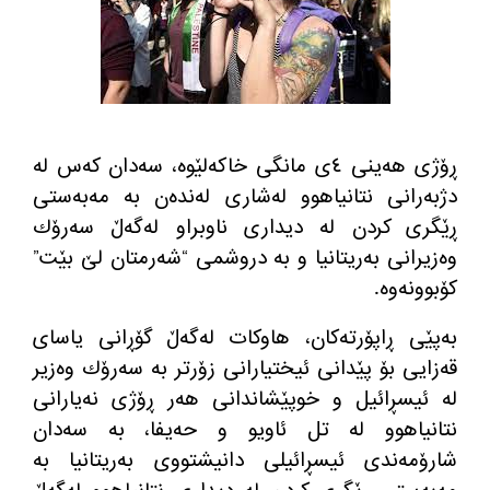
ڕۆژی هه‌ینی ٤ی مانگی خاكه‌لێوه‌، سه‌دان كه‌س له‌
دژبه‌رانی نتانیاهوو له‌شاری له‌نده‌ن به‌ مه‌به‌ستی
ڕێگری كردن له‌ دیداری ناوبراو له‌گه‌ڵ سه‌رۆك
وه‌زیرانی به‌ریتانیا و بە دروشمی “شه‌رمتان لێ بێت”
كۆبوونه‌وه‌.
به‌پێی ڕاپۆرته‌كان، هاو‌كات له‌گه‌ڵ گۆڕانی یاسای
قه‌زایی بۆ پێدانی ئیختیارانی زۆرتر به‌ سه‌رۆك وه‌زیر
له‌ ئیسڕائیل و خوپێشاندانی هه‌ر ڕۆژی نه‌یارانی
نتانیاهوو له‌ تل ئاویو و حه‌یفا، به‌ سه‌دان
شارۆمه‌ندی ئیسڕائیلی دانیشتووی به‌ریتانیا به‌