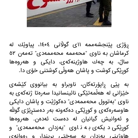
ڕۆژی پێنجشه‌ممه‌ ١١ی گوڵانی ١٤٠٤، پیاوێك له‌
كرماشان به‌ ناوی
“
محه‌ممه‌ محه‌ممه‌دی
”
ته‌مه‌ن ٥٢
ساڵ، به‌ چه‌ك هاوژینه‌كه‌ی، دایكی و هه‌روه‌ها
كوڕێكی كوشت و پاشان هه‌وڵی كوشتنی خۆی دا
.
به‌ پێی ڕاپۆرته‌كان، ناوبراو به‌ بیانووی كێشه‌ی
خێزانی له‌ هه‌ڵمه‌تێكی نائینسانیدا سه‌ره‌تا ژنه‌كه‌ی به‌
ناوی
“
به‌توول محه‌ممه‌دی
”
ده‌كوژێت و پاشان دایكی
هاوسه‌ره‌كه‌ی و كوڕێكی ده‌كه‌ونه‌ به‌ر ده‌ستڕێژی گولله‌
و ئه‌وانیش گیانیان له‌ ده‌ست ئه‌ده‌ن
.
هه‌روه‌ها
كوڕێكی دیكه‌ی به‌ ناوی
“
یه‌زدان محه‌ممه‌دی
”
و
هاوژینی یه‌زدان به‌ سه‌ختی بریندار و ڕه‌وانه‌ی