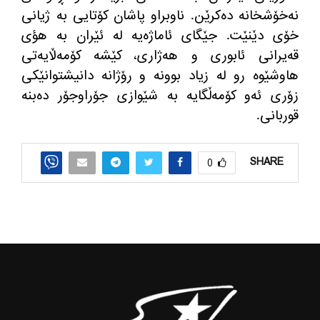
نه‌خۆشخانه‌ ده‌كرێن
.
ناوبراو پاشان كۆتایی به‌ ژیانی
خۆی دێنێت
.
جێگای ئاماژ‌ه‌یه له ئێران به هؤی
قه‌یرانی ئابوری و هه‌ژاری، کێشه کۆمه‌ڵایه‌تی
هاوشێوه رو له زیاد بوونه و رۆژانه دانیشتوانێکی
زۆری ئه‌و کۆمه‌ڵگایه به شێوازی جۆراوجۆر ده‌بنه
قوربانی
.
SHARE
0