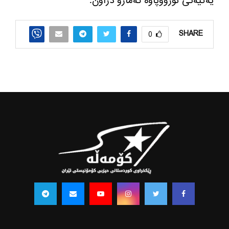
یەکیه‌تی ئۆرووپاوە گەمارۆ دراون.
SHARE
0