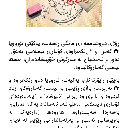
ڕۆژی دووشه‌ممه‌ ١ی مانگی ڕه‌شه‌مه‌، یه‌كێتی ئۆرووپا
٣٢ كه‌س و ٢ ڕێكخراوه‌ی كۆماری ئیسلامی به‌هۆی
ده‌ور و نه‌خشیان له‌ سه‌ركوتی خۆپیشانده‌ران، خسته‌
لیستی گه‌مارۆكانیه‌وه‌.
به‌پێی ڕاپۆرته‌كان، یەکیه‌تی ئۆرووپا دوو ڕێکخراوه‌ و
٣٢ به‌رپرسی باڵای ڕژیمی به‌ لیستی گه‌مارۆه‌كان زیاد
کردووه‌ و ناوی وەزیرانی “ئیرشاد” و “پەروەردە”ی
كۆماری ئیسلامی لەنێو ئەو کەسانەدایە کە سزایان
بەسەردا سەپێندراوە. هەروەها ژمارەیەک لە
بەرپرسانی ئەمنی و پەرلەمانتارانی ڕێژیم لە لایەن