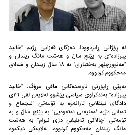
له‌ ڕۆژانی ڕابردوودا، ده‌زگای قه‌زایی ڕژیم “خالید
پیرزاده‌”ی به‌ پێنج ساڵ و هه‌شت مانگ زیندان و
“مه‌نوورچێهر به‌ختیاری” به‌ ١٨ ساڵ زیندان و شه‌لاق
مه‌حكووم كردووه‌.
به‌پێی ڕاپۆرتی ناوه‌نده‌كانی مافی مرۆڤ، “خالید
پیرزاده‌” به‌ندكراوی سیاسی پێشوو له‌لایه‌ن لقی ٢٦ی
دادگای ئینقلابی تارانه‌وه‌ به‌ تۆمه‌تی “ئیجماع و
ته‌بانی دژبه‌ ئه‌منیه‌تی نه‌ته‌وه‌یی” به‌ پێنج ساڵ و به‌
تۆمه‌تی “چالاكی ته‌بلیغی دژی نیزام” به‌ هه‌شت
مانگ زیندان مه‌حكووم كردووه‌. له‌لایه‌كی دیكه‌وه‌