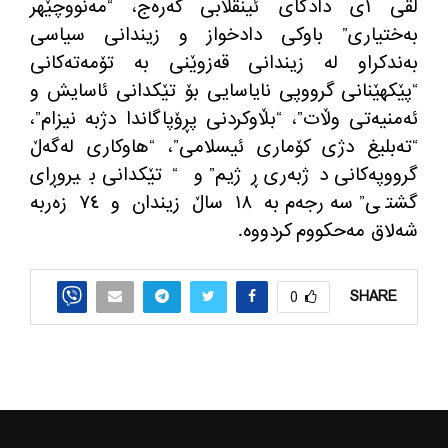
لقی ١ی دادگای ئینقلابی كه‌ره‌ج، “مه‌نووچێهر
به‌ختیاری” باوكی دادخواز و زیندانی سیاسی
به‌ندكراو له ‌زیندانی قه‌زوێنی به‌ تۆمه‌ته‌كانی
“پێكهێنانی گرووپی نایاسایی بۆ تێكدانی ئاسایش و
ئه‌منیه‌تی وڵات”، “بڵاوكردنی پڕۆپاگاندا دژبه‌ نیزام”،
“ته‌بلیغ دژی كۆماری ئیسلامی”، “هاوكاری له‌گه‌ڵ
گرووپه‌كانی دژبه‌ری ڕژیم” و “تێكدانی بیروڕای
گشتی” سه‌رجه‌م به‌ ١٨ ساڵ زیندان و ٧٤ زه‌ربه
شه‌لاق مه‌حكووم كردووه‌.
SHARE
0