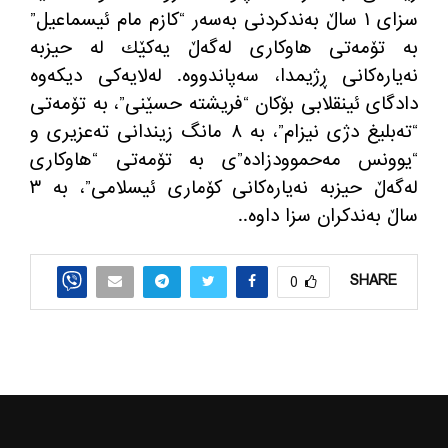
سزای ١ ساڵ بەندکردنی بەسەر “کازم مام ئیسماعیل”
به‌ تۆمه‌تی هاوكاری له‌گه‌ڵ یه‌كێك له‌ حیزبه‌
نه‌یاره‌كانی ڕژیمدا، سەپاندووە. له‌لایه‌كی دیكه‌وه‌
دادگای ئینقلابی بۆكان “فریشتە حسێنی”، بە تۆمەتی
“ته‌بلیغ دژی‌ نیزام”، بە ٨ مانگ زیندانی ته‌عزیری و
“یوونس مەحموودزادە”ی بە تۆمەتی “هاوكاری
له‌گه‌ڵ حیزبه‌ نه‌یاره‌كانی كۆماری ئیسلامی”، بە ٣
ساڵ بەندکران سزا داوه‌..
SHARE
0