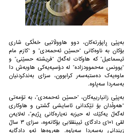
به‌پێی ڕاپۆرته‌كان، دوو هاووڵاتیی خەڵکی شاری
بۆکان بە ناوەکانی “حسێن ئەحمەدی” و “کازم مام
ئیسماعیل” کە هاوکات لەگەڵ “فریشتە حسێنی” و
“یوونس مەحموودزادە” له‌ دۆسیەیەکی هاوبەش دا
ماوەیەک دەستبەسەر کرابوون، سزای بەندکردنیان
بەسەردا سەپاوە.
به‌پێی زانیارییه‌كان، “حسێن ئەحمەدی”، بە تۆمەتی
“هەوڵدان بۆ تێکدانی ئاسایشی گشتی و هاوكاری
له‌گه‌ڵ یه‌كێك له‌ حیزبه‌ نه‌یاره‌كانی ڕژیم”، لەلایەن
لقی ١٠١ی دادگای ئیینقلابی بۆکانه‌وه‌، سزای ٣ ساڵ
زیندانی بەسەردا سەپاوە. هەروەها ئەو دادگایە