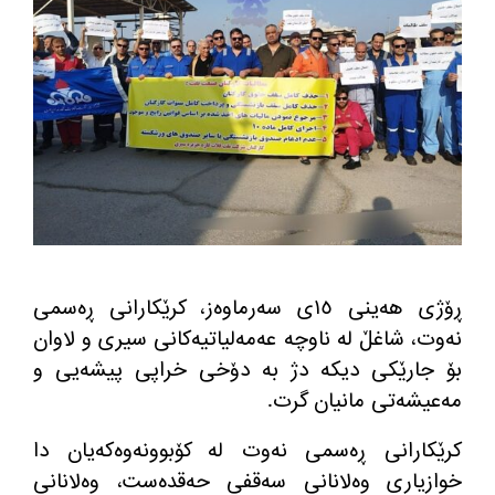
ڕۆژی هه‌ینی ١٥ی سه‌رماوه‌ز، كرێكارانی ڕه‌سمی
نه‌وت، شاغڵ له‌ ناوچه‌ عه‌مه‌لیاتیه‌كانی سیری و لاوان
بۆ جارێكی دیكه‌ دژ به‌ دۆخی خراپی پیشه‌یی و
مه‌عیشه‌تی مانیان گرت.
كرێكارانی ڕه‌سمی نه‌وت له‌ كۆبوونه‌وه‌كه‌یان دا
خوازیاری وه‌لانانی سه‌قفی حه‌قده‌ست، وه‌لانانی