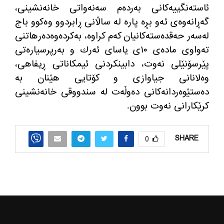
ئاسته‌نگییه‌كانی به‌رده‌م سه‌نه‌واتی خانه‌نشینی،
گه‌ڕانه‌وه‌ی ئه‌و بڕه پاره‌ له‌ ساڵانی ڕابردوو وه‌كوو باج
له‌سه‌ر حه‌قده‌سته‌كانیان كه‌م كراوه‌، به‌كرده‌وه‌ده‌رهاتنی
ته‌واوی ماده‌ی ١٠ی یاسای ئه‌رك و به‌رپرسیاره‌تی
پێرسۆنێلی نه‌وت، دابینكردنی ئیمكاناتی ڕیفاهی،
وه‌لانانی جیاوازی و كۆتایی هێنان به‌
ده‌ستێوه‌ردانه‌كانی ده‌وڵه‌ت له‌ سندووقی خانه‌نشینی
كرێكارانی نه‌وت بوون.
SHARE
0