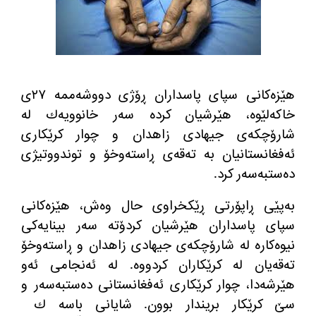
هێزه‌كانی سپای پاسداران ڕۆژی دووشه‌ممه‌ ٢٧ی
خاكه‌لێوه‌، هێرشیان كرده‌ سه‌ر خانوویه‌ك له‌
شارۆچكه‌ی جیهادی زاهدان و چوار كرێكاری
ئه‌فغانستانیان به‌ ته‌قه‌ی ڕاسته‌وخۆ و توندووتیژی
ده‌ستبه‌سه‌ر كرد.
به‌پێی ڕاپۆرتی ڕێكخراوی حال وه‌ش، هێزه‌كانی
سپای پاسداران هێرشیان كردۆته‌ سه‌ر بینایه‌كی
نیوه‌كاره‌ له‌ شارۆچكه‌ی جیهادی زاهدان و ڕاسته‌وخۆ
ته‌قه‌یان له‌ كرێكاران كردووه‌. له‌ ئه‌نجامی ئه‌و
هێرشه‌دا، چوار كرێكاری ئه‌فغانستانی ده‌ستبه‌سه‌ر و
سێ كرێكار بریندار بوون. شایانی باسه‌ ك