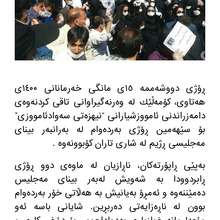
ڕۆژی دووشه‌ممه‌ ١٥ی مانگی خه‌رمانانی ١٤٠٠ی
هه‌تاوی، كۆمه‌ڵێك له‌ وه‌رنه‌گیراوانی تاقی كردنه‌وه‌ی
دامه‌زراندنی ئامووزشیارانی “نیهزه‌تی سه‌وادئامووزی”
بۆ سێهه‌مین ڕۆژی به‌رده‌وام له‌ به‌رانبه‌ر بینای
مه‌جلیسی ڕژیم له‌ شاری تاران كۆبوونه‌وه‌ .
به‌پێی ڕاپۆرته‌كان، ناڕازیان له‌ ماوه‌ی دوو ڕۆژی
ڕابردوودا به‌ شه‌ویش له‌به‌ر بینای مه‌جلیس
ده‌مێننه‌وه‌ و ئه‌مڕۆ به‌یانیش به‌ هه‌ڵاتی خۆر به‌رده‌وام
بوون له‌ ناڕه‌زایه‌تی ده‌ربڕین. شایانی باسه‌ ئه‌و