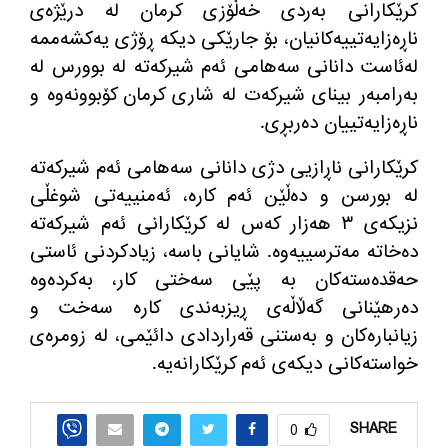
كرێكارانی به‌ردی خه‌ڵۆزی كرمان له‌ درێژه‌ی
ناڕه‌زایه‌تییه‌كانیان، بۆ جارێكی دیكه‌ ڕۆژی یه‌كشه‌ممه‌
له‌ئاست دانانی سه‌هامی ئه‌م شیركه‌ته‌ له‌ بوورس له‌
به‌رامبه‌ر بینای شیركه‌ت له‌ شاری كرمان كۆبوونه‌وه‌ و
ناڕه‌زایه‌تییان ده‌ربڕی.
كرێكارانی ناڕازیی دژی دانانی سه‌هامی ئه‌م شیركه‌ته‌
له‌ بورسن و ده‌ڵێن ئه‌م كاره‌، ئه‌منییه‌تی شوغڵی
نزیكه‌ی ٣ هه‌زار كه‌س له‌ كرێكارانی ئه‌م شیركه‌ته‌
ده‌خاته‌ مه‌ترسییه‌وه‌. شایانی باسه‌، زیادكردنی ئاستی
حه‌قده‌سته‌كان به‌ پێی سه‌ختی كار، به‌كرده‌وه‌
ده‌رهێنانی گه‌ڵاڵه‌ی ڕیزبه‌ندی كاره‌ سه‌خت و
زیانباره‌كان و به‌ستنی قه‌راردادی دائێمی، له‌ زومره‌ی
خواسته‌كانی دیكه‌ی ئه‌م كرێكارانه‌یه‌.
SHARE
0