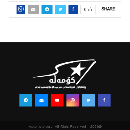
SHARE
0
@2021 - ku.komalah.org. All Right Reserved