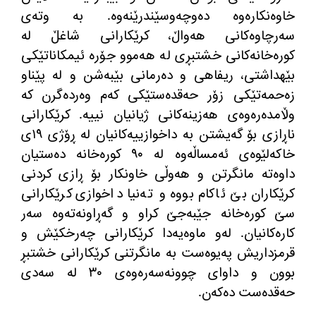
خاوه‌نكاره‌وه‌ ده‌وچه‌وسێندرێنه‌وه‌
.
به‌ وته‌ی
سه‌رچاوه‌كانی هه‌واڵ، كرێكارانی شاغڵ له‌
كوره‌خانه‌كانی خشتبڕی له‌ هه‌موو جۆره‌ ئیمكاناتێكی
بێهداشتی، ریفاهی و ده‌رمانی بێبه‌شن و له‌ پێناو
زه‌حمه‌تێكی زۆر حه‌قده‌ستێكی كه‌م وه‌رده‌گرن كه‌
وڵامده‌ره‌وه‌ی هه‌زینه‌كانی ژیانیان نییه‌
.
كرێكارانی
ناڕازی بۆ گه‌یشتن به‌ داخوازییه‌كانیان له‌ ڕۆژی ١٩ی
خاكه‌لێوه‌ی ئه‌مساڵه‌وه‌ له‌ ٩٠ كوره‌خانه ده‌ستیان
داوه‌ته‌ مانگرتن و هه‌وڵی خاونكار بۆ ڕازی كردنی
كرێكاران بێ ئاكام بووه‌ و ته‌نیا داخوازی كرێكارانی
سێ كوره‌خانه جێبه‌جێ كراو و گه‌ڕاونه‌ته‌وه‌ سه‌ر
كاره‌كانیان
.
له‌و ماوه‌یه‌دا كرێكارانی چه‌رخكێش و
قرمزداریش په‌یوه‌ست به‌ مانگرتنی كرێكارانی خشتبڕ
بوون و داوای چوونه‌سه‌ره‌وه‌ی ٣٠ له‌ سه‌دی
حه‌قده‌ست ده‌كه‌ن
.