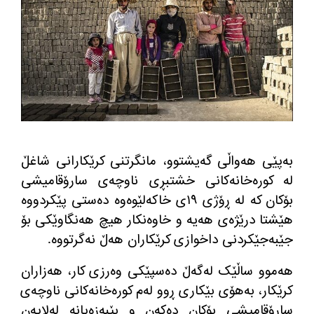
به‌پێی هه‌واڵی گه‌یشتوو، مانگرتنی كرێكارانی شاغڵ
له‌ كوره‌خانه‌كانی خشتبڕی ناوچه‌ی سارۆقامیشی
بۆكان كه‌ له‌ ڕۆژی ١٩ی خاكه‌لێوه‌وه‌ ده‌ستی پێكردووه‌
هێشتا درێژه‌ی هه‌یه‌ و خاوه‌نكار هیچ هه‌نگاوێكی بۆ
جێبه‌جێكردنی داخوازی كرێكاران هه‌ڵ نه‌گرتووه‌
.
هەموو ساڵێک له‌گه‌ڵ دەسپێکی وەرزی کار، هەزاران
کرێکار، بەهۆی بێکاری ڕوو لەم کورەخانه‌كانی ناوچه‌ی
سارۆقامیشی بۆكان دەکەن و بێبه‌زه‌یانه‌ له‌لایه‌ن