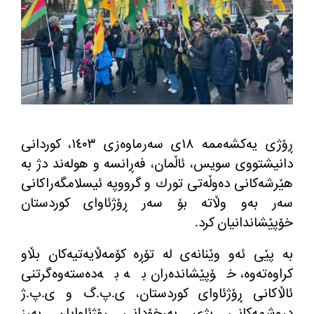
ڕۆژی یه‌كشه‌ممه‌ ١٨ی سه‌رماوه‌زی ١٤٠٣، كوردانی
دانیشتووی سویس، ئاڵمان، فه‌ڕانسه و هوله‌ند دژ به‌
هێرشه‌كانی ده‌وڵه‌تی تورك و گرووپه ئیسلامگه‌راكانی
سه‌ر به‌و وڵاته بۆ سه‌ر ڕۆژئاوای كوردستان
خۆپێشاندانیان كرد.
به‌ پێی ئه‌و وێنانه‌ی له‌ تۆڕه‌ كۆمه‌ڵایه‌تیه‌كان بڵاو
كراوه‌ته‌وه‌، خۆپێشانده‌ران به‌ به‌ده‌سته‌وه‌گرتنی
ئاڵاكانی ڕۆژئاوای كوردستان، ی.پ.گ و ی.پ.ژ
دروشمه‌كانی بژی به‌رخۆدانی ڕۆژئاوایان به‌رز