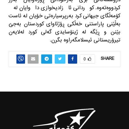
كردووه‌ته‌وه‌. كوردانی ئازادیخوازی داوایان له‌
كۆمه‌ڵگای جیهانی كرد به‌رپرسیاره‌تی خۆیان له‌ ئاست
به‌ڵێنی پاراستنی خه‌ڵكی ڕۆژئاوای كوردستان به‌جێ
بێنن و ڕێگه‌ له‌ ژینۆسایدی گه‌لی كورد له‌لایه‌ن
تیرۆریستانی ئیسلامگه‌راوه‌ بگرن.
SHARE
0