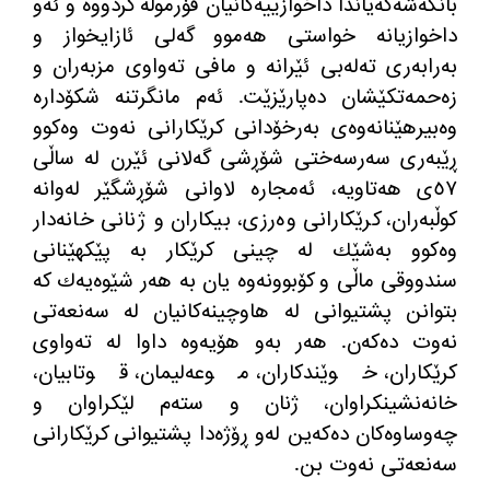
بانگه‌شه‌كه‌یاندا داخوازییه‌كانیان فۆرموڵه‌ كردووه‌ و ئه‌و
داخوازیانه‌ خواستی هه‌موو گه‌لی ئازایخواز و
به‌رابه‌ری ته‌له‌بی ئێرانه و مافی ته‌واوی مزبه‌ران و
زه‌حمه‌تكێشان ده‌پارێزێت. ئه‌م مانگرتنه‌ شكۆداره‌
وه‌بیرهێنانه‌وه‌ی به‌رخۆدانی كرێكارانی نه‌وت وه‌كوو
ڕێبه‌ری سه‌رسه‌ختی شۆڕشی گه‌لانی ئێرن له‌ ساڵی
٥٧ی هه‌تاویه‌، ئه‌مجاره‌ لاوانی شۆڕشگێر له‌وانه
كوڵبه‌ران، كرێكارانی وه‌رزی، بیكاران و ژنانی خانه‌دار
وه‌كوو به‌شێك له‌ چینی كرێكار به‌ پێكهێنانی
سندووقی ماڵی و كۆبوونه‌وه یان به‌ هه‌ر شێوه‌یه‌ك كه‌
بتوانن پشتیوانی له‌ هاوچینه‌كانیان له‌ سه‌نعه‌تی
نه‌وت ده‌كه‌ن. هه‌ر به‌و هۆیه‌وه‌ داوا له‌ ته‌واوی
كرێكاران، خوێندكاران، موعه‌لیمان، قوتابیان،
خانه‌نشینكراوان، ژنان و سته‌م لێكراوان و
چه‌وساوه‌كان ده‌كه‌ین له‌و ڕۆژه‌دا پشتیوانی كرێكارانی
سه‌نعه‌تی نه‌وت بن.