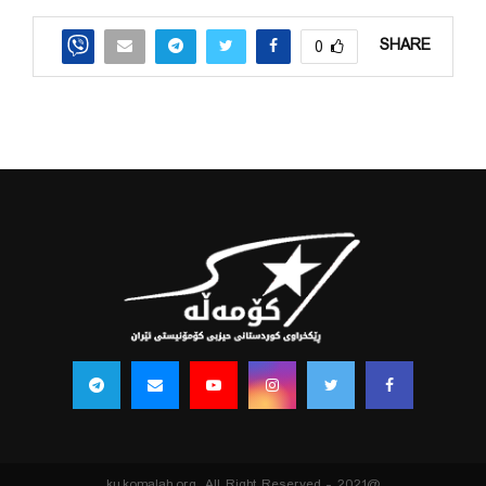
SHARE
0
@2021 - ku.komalah.org. All Right Reserved