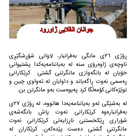
ڕۆژی ٢٦ی مانگی به‌فرانبار، لاوانی شۆڕشگێڕی
ناوچه‌ی ژاوه‌رۆی سنه‌ له‌ به‌یاننامه‌یه‌كدا پشتیوانی
خۆیان له‌ بانگه‌وازی مانگرتنی گشتی
كرێكارانی
ڕه‌سمی نه‌وت ڕاگه‌یاند و داوایان له‌ ته‌واوی چین و
توێژه‌كانی كۆمه‌ڵگا كرد په‌یوه‌ست به‌و مانگرتن بن.
له‌ به‌شێكی ئه‌و به‌یاننامه‌یه‌دا هاتووه‌، له‌ ڕۆژی ٢٧ی
به‌فرانباره‌وه‌ كرێكارانی نه‌وت پاش بانگه‌شه‌ی
شۆراری ڕێكخستنی ناڕزایه‌تی كرێكارانی نه‌وت
مانگرتنی گشتی ده‌ست پێده‌كه‌ن. كرێكاران له‌