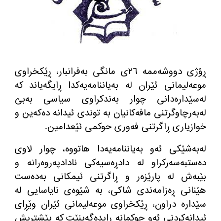
ڕۆژی دووشه‌ممه‌ ٢٦ی مانگی به‌فرانبار، ڕێكخراوی
موعه‌لیمانی ئێران له‌ به‌یاننامه‌یه‌كدا ڕایگه‌یاند كه‌
له‌سێداره‌دانی چوار به‌ندكراوی سیاسی به‌بێ
له‌به‌رچاوگرتنی مافه‌كانیان به‌ توندی ئیدانه‌ ده‌كه‌ین و
خوازیاری ڕاگرتنی فه‌وری حوكمی ئێعدامین.
له‌به‌شێكی ئه‌و به‌یاننامه‌یه‌دا هاتووه‌، چوار لاوی
ده‌ستبه‌سه‌ركراو له‌ دادڕه‌سیه‌كی نادادپه‌روه‌رانه‌ و
بێبه‌ش له‌ پارێزه‌ر و ڕاگرتنی ئیمكانی به‌ده‌ست
هێنانی ڕه‌زامه‌ندی شاكی، به‌ شێوه‌ی نایاسایی له‌
سێداره‌ دراون، ڕێكخراوی موعه‌لیمانی ئێران وێڕای
ئیدانه‌كردنی ئه‌و حوكمانه‌ ڕایده‌گه‌ینێت كه‌ پێشتریش