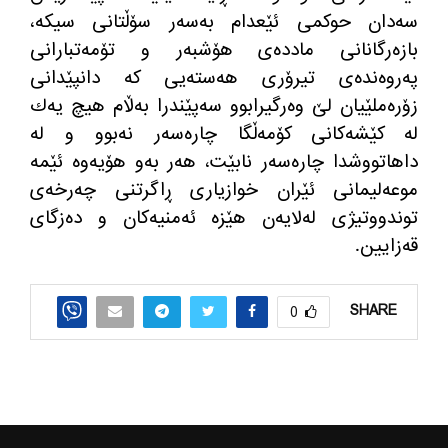
سه‌دان حوكمی ئێعدام به‌سه‌ر سۆڵتانی سیكه‌،
بازه‌رگانانی مادده‌ی هۆشبه‌ر و تۆمه‌تبارانی
په‌روه‌نده‌ی تیرۆری هه‌سته‌یی كه‌ دانپێدانی
زۆره‌ملێیان لێ وه‌رگیرابوو سه‌پێندرا به‌ڵام هیچ یه‌ك
له‌ كێشه‌كانی كۆمه‌ڵگا چاره‌سه‌ر نه‌بوو و له‌
داهاتووشدا چاره‌سه‌ر نابێت، هه‌ر به‌و هۆیه‌وه‌ ئێمه‌
موعه‌لیمانی ئێران خوازیاری ڕاگرتنی چه‌رخه‌ی
توندووتیژی له‌لایه‌ن هێزه‌ ئه‌منیه‌كان و ده‌زگای
قه‌زایین.
SHARE
0