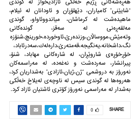
هه‌ڕه‌شه‌كانی ڕژیم خه‌ڵكی ئازادیخواز له‌ گوندی
“شایێنی” كامیاران، دێهلۆڕان و ئاودانان له‌ ئیلام،
ماهیده‌شت له‌ كرماشان، میاندووئاواو، گوندی
مه‌لقه‌ڕه‌نی له‌ سه‌قز، گونده‌كانی
وته‌مێش،مووساڵان،وزنده‌رێ،ئاوخورده‌،خورینچ،شنۆزه‌
نگ،داشخانه،یه‌نگیجه،قه‌مته‌رێ،داره‌له‌ك،سه‌درئاباد،
خۆڕخۆڕه‌ی شاروێڕان، له‌ شاره‌كانی مهاباد، شنۆ،
پیرانشار، سه‌رده‌شت و نه‌غه‌ده‌، له‌ مه‌راسمه‌كان
نه‌ورۆز به‌ دروشمی “ژن،ژیان،ئازادی” به‌شداریان كرد،
هه‌روه‌ها له‌ گوندی سیس له‌ ناوچه‌ی له‌یلاخ خه‌ڵكی
به‌شدار له‌ مه‌راسمی نه‌ورۆز كۆتری ئاشتیان ئازاد كرد.
SHARE
0