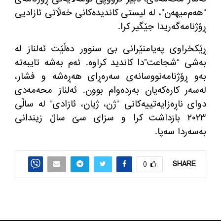
“هەم‌میهەن”، لە لیستی کاندیدەکانی خەڵاتی ئازادیی
ڕۆژنامەگەریدا جێگیر کرا.
ڕێکخراوی پەیامنێرانی بێ سنوور دەڵێت ئەلناز لە
بەشی “شجاعت”دا کاندید کراوە. ئەم بەشە تایبەتە
بەو ڕۆژنامەنووسانەی سەرەڕای هەڕەشە و فشار،
لەسەر کارەکەیان بەردەوام بوون. ئەلناز محەمەدی
دوای ناڕەزایەتییەکانی “ژن، ژیان، ئازادی” لە ساڵی
۲۰۲۳ بازداشت کرا و سزای سێ ساڵ زیندانی
بەسەردا سەپا.
SHARE
0