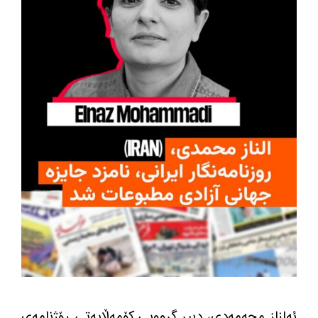
ئەلناز محەمەدی، دبیر گرووپی کۆمەڵایەتی ڕۆژنامەی