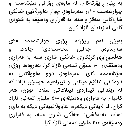
به‌ پێی ڕاپۆرته‌كان، له‌ ماوه‌ی ڕۆژانی سێشه‌ممه‌ و
چوارشه‌ممه‌ ٢٠ی سه‌رماوه‌ز، چوار هاووڵاتیی خەڵکی
شارەکانی سەقز و سنە، بە قه‌راری وه‌سێقه‌ به‌ شێوه‌ی
كاتی له‌ زیندان ئازاد کران.
بەپێی ئه‌م ڕاپۆرته‌، ڕۆژی چوارشه‌ممه‌ ٢٠ی
سه‌رماوه‌ز، “جه‌لیل محه‌ممه‌دی” چالاك و
هه‌ڵسوڕاوی كرێكاری خه‌ڵكی شاری سنه‌ به‌ قه‌راری
وه‌سێقه‌ی ١٠٠ ملیۆن تمه‌نی ئازاد كرا. هه‌روه‌ها ڕۆژی
سێشەممە ١٩ی سەرماوەز، دوو هاووڵاتیی بە
ناوەکانی “نافێع مینایی و ئیبراهیم حوسێن ‌نژاد” کە
لە زیندانی ئیدارەی ئیتلاعاتی سنەدا بوون، هەر
کامیان به‌ قه‌راری وه‌سێقه‌ی ٥٠٠ ملیۆن تمەنی ئازاد
کران. لە لایەکی دیکەوە، هاووڵاتییەکی دیکە بە ناوی
“ساعد بەنەفشی”، خەڵکی شاری سنە، بە قه‌راری
وه‌سێقه‌ی ٢٠٠ ملیۆن تمەنی ئازاد کرا.