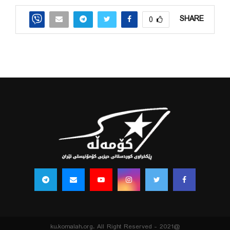
SHARE
0
@2021 - ku.komalah.org. All Right Reserved