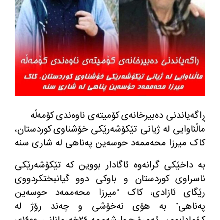
ڕاگەیاندنی دەبیرخانەی کۆمیتەی ناوەندی کۆمەڵە
ماڵئاوایی لە ژیانی تێکۆشەرێکی خۆشناوی کوردستان،
کاک میرزا محەممەد حوسەین پەناهی لە شاری سنە
بە داخێکی گرانەوە ئاگادار بووین کە تێکۆشەرێکی
ناسراوی کوردستان و باوکی دوو گیانبختکردووی
رێگای ئازادی، کاک “میرزا محەممەد حوسەین
پەناهی” بە هۆی نەخۆشی و چەند رۆژ لە