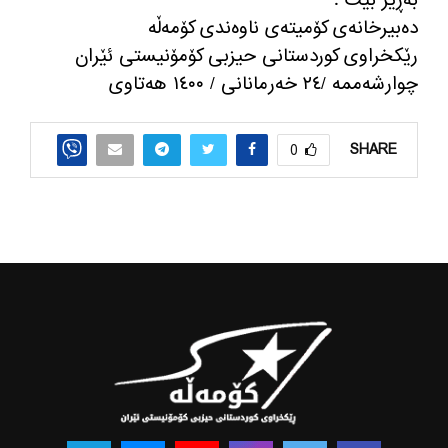
بەڕێز بێت .
دەبیرخانەی کۆمیتەی ناوەندی کۆمەڵە
رێکخراوی کوردستانی حیزبی کۆمۆنیستی ئێران
چوارشەممە /٢٤ خەرمانانی / ١٤٠٠ هەتاوی
SHARE
0