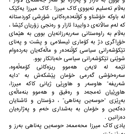
و بوون بە ئازار و پەژارە بۆ سەر جەستەی لاواز ،
بەڵام تەسلیم نەبووی کاک میرزا . کاک میرزا یەکێک
لە باوکە خۆشناو و کۆڵنەدەرەکانی شۆڕشی کوردستانە
کە لەم ساڵانەی دواییدا ئازار و رەنجی زۆریان کێشا ،
بەڵام بە راوەستانی سەربەرزانەیان بوون بە هێمای
خۆڕاگری دژ بە کۆماری ئیسلامی و پشت و پەنای
تێکۆشەرانی سیاسی کۆڵنەدەر و ماڵەکەیان بەردەوام
شوێنی تێکۆشەرانی سیاسی خەباتکار بوو.
ئێمە لە لایەن هەموو ریزەکانی کۆمەڵەوە،
سەرەخۆشی گەرمی خۆمان پێشکەش بە “دایە
شەریفە” هاوسەر و هاوڕێی ژیانی کاکە میرزا،
هاوڕێیان ئەمجەد و رەفیق و هەموو بنەماڵەی
بەڕێزی “حوسەین پەناهی” ، دۆستان و ئاشنایان
دەکەین و خۆمان بە بەشداری خەم و پەژارەیان
دەزانین .
یادی کاک میرزا محەممەد حوسەین پەناهی بەرز و