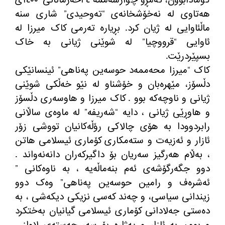
کۆمادابوون، ئەمڕۆ چوارشەممە ٢٤خەرمانانی ١٤٠٠ی
هەتاوی لە نەخۆشخانەی “تەوحیدی” شاری سنە
ماڵئاوایی لە ژیان کرد. بڕیارە تەرمی کاک میرزا لە
ئاوایی “قرووچیا” لە شوێنی ژیانی بە خاک
بسپێردرێت.
کاک “میرزا محەممەد حوسەین پەناهی” ئینسانێکی
دڵسۆز، مێهرەبان و خۆشناو لە نێو خەڵکی شوێنی
ژیانی و ناوچەکە بوو . کاک میرزا و هاوسەری دڵسۆز
و هاوڕێی ژیانی ، دایە “شەریفە” لە ماوەی ساڵانی
رابردوودا بە هۆی چالاکی رۆڵەکانیان تووشی زۆر
ئازار و ئەزیەت و ستەمکاری کۆماری ئیسلامی هاتن
، بەڵام هەرگیز سەریان بۆ داگیرکەران دانەنەواند .
دوو جگەرگۆشەی ئەم بنەماڵەیە ، بە ناوەکانی ”
ئەشرەف و رامین حوسەین پەناهی” وەک دوو
زیندانی سیاسی، و چەند کەسی نزیکی دیکەشی ، بە
دەستی جەلادانی کۆماری ئیسلامی گیانیان بەختکرد