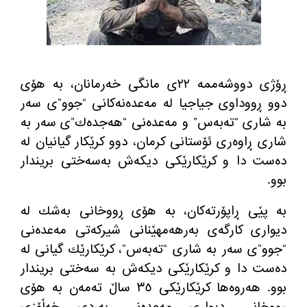
ڕۆژی دووشه‌ممه‌ ٢٢ی مانگی خه‌رمانان، به‌ هۆی
دوو ڕووداوی جیاجیا له‌ مه‌عده‌نه‌كانی “جوو”ی سه‌ر
به‌ شاری “ته‌به‌س” و مه‌عده‌نی “هه‌جده‌ك”ی سه‌ر به‌
شاری ڕاوه‌ری ئۆستانی كرمان، دوو كرێكار گیانیان له‌
ده‌ست دا و كرێكارێكی دیكه‌ش به‌سه‌ختی بریندار
بوو.
به‌ پێی ڕاپۆرته‌كان، به‌ هۆی ڕووخانی به‌شك له‌
دیواری كارگه‌ی به‌رهه‌مهێنانی شیركه‌تی مه‌عده‌نی
“جوو”ی سه‌ر به‌ شاری “ته‌به‌س”، كرێكارێك گیانی له‌
ده‌ست دا و كرێكارێكی دیكه‌ش به‌ سه‌ختی بریندار
بوو. هه‌روه‌ها كرێكارێكی ٣٥ ساڵ ته‌مه‌ن به‌ هۆی
ڕووخانی دیواری مه‌عده‌نی به‌ردی خه‌ڵۆزی