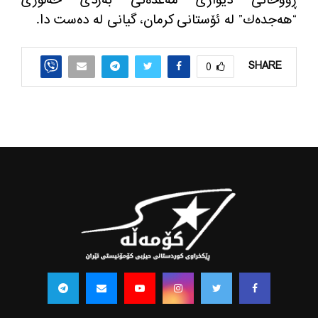
“هه‌جده‌ك” له‌ ئۆستانی كرمان، گیانی له‌ ده‌ست دا.
SHARE
0