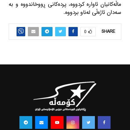
ماڵه‌كانیان ئاواره‌ كردووه‌، پرده‌كانی ڕووخاندووه‌ و به‌
سه‌دان ئاژه‌ڵی له‌ناو بردووه‌.
SHARE
0