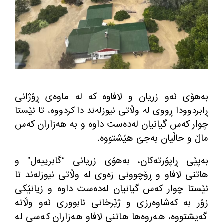
به‌هۆی ئه‌و زریان و لافاوه‌ كه‌ له‌ ماوه‌ی ڕۆژانی
ڕابردوودا ڕووی له‌ وڵاتی نیوزله‌ند دا كردووه‌، تا ئێستا
چوار كه‌س گیانیان له‌ده‌ست داوه‌ و به‌ هه‌زاران كه‌س
ماڵ و حاڵیان به‌جێ هێشتووه‌.
به‌پێی ڕاپۆرته‌كان، به‌هۆی زریانی “گابرییه‌ل” و
هاتنی لافاو و ڕۆچوونی زه‌وی له‌ وڵاتی نیوزله‌ند تا
ئێستا چوار كه‌س گیانیان له‌ده‌ست داوه‌ و زیانێكی
زۆر به‌ كه‌شاوه‌رزی و ژێرخانی ئابووری ئه‌و وڵاته
گه‌یشتووه‌، هه‌روه‌ها هاتنی لافاو هه‌زاران كه‌سی له‌