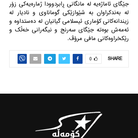
جێگای ئاماژه‌یه‌ له‌ مانگانی ڕابردوودا ژماره‌یه‌كی زۆر
له‌ به‌ندكراوان به‌ شێوازێكی گوماناوی و نادیار له‌
زیندانه‌كانی كۆماری ئیسلامی گیانیان له‌ ده‌ستداوه‌ و
ئه‌مه‌ش بوه‌ته جێگای سه‌رنج و نیگه‌رانی خه‌ڵک و
رێکخراوه‌کانی مافی مرۆڤ
.
SHARE
0