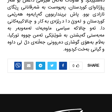
ده‌ستپێكرد و هاوكات له‌گه‌ڵ هێرشی داعش بۆ سه‌ر
ڕۆژئاوای كوردستان، په‌یوه‌ست به‌ شه‌رڤانانی ڕێگای
ئازادی بوو. پاش برینداربوون گه‌ڕایه‌وه‌ هه‌رێمی
كوردستان و له‌وێ دا درێژه‌ی به‌ كار و چالاكییه‌كانی
دا. ئه‌و چالاكه‌ سیاسی ماوه‌یه‌ك له‌مه‌وبه‌ر به‌
مه‌به‌ستی گه‌یشتن به‌ شوێنێكی ئه‌من چووه‌ توركیا،
به‌ڵام به‌هۆی گوشاری‌ ده‌روونی جه‌ڵته‌ی دڵ لی داوه‌
و گیانی به‌خت كردووه‌.
SHARE
0