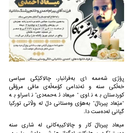
ڕۆژی شه‌ممه‌ ١ی به‌فرانبار، چالاكێكی سیاسی
خه‌ڵكی سنه‌ و ئه‌ندامی كۆمه‌ڵه‌ی مافی مرۆڤی
كوردستان به‌ ناوی “میعاد ئه‌حمه‌دی” ناسراو به‌
“مێعاد پیرباڵ” به‌هۆی وه‌ستانی دڵ له‌ وڵاتی توركیا
گیانی له‌ده‌ست دا.
میعاد پیرباڵ كار و چالاكییه‌كانی له‌ شاری سنه‌