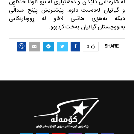
له‌ شاره‌كانی دلێگان و ده‌شتیاری له‌ نێو ئاودا خنكاون
و گیانیان له‌ده‌ست داوه‌. پێشتریش پێنج منداڵی
دیكه‌ به‌هۆی هاتنی لافاو له‌ ڕووباره‌كانی
به‌لووچستان گیانیان به‌خت كردبوو.
SHARE
0