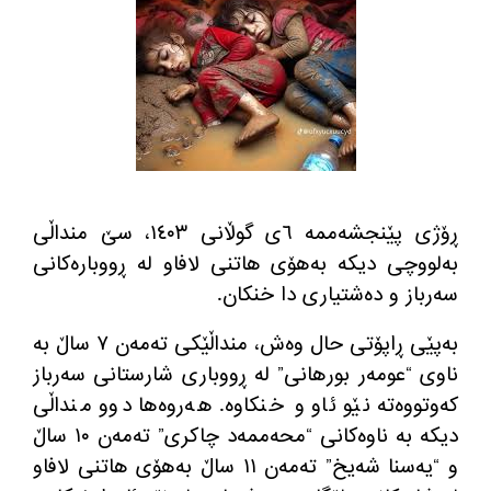
ڕۆژی پێنجشه‌ممه‌ ٦ی گوڵانی ١٤٠٣، سێ منداڵی
به‌لووچی دیكه‌ به‌هۆی هاتنی لافاو له‌ ڕووباره‌كانی
سه‌رباز و ده‌شتیاری دا خنكان.
به‌پێی ڕاپۆتی حال وه‌ش، منداڵێكی ته‌مه‌ن ٧ ساڵ به‌
ناوی “عومه‌ر بورهانی” له‌ ڕووباری شارستانی سه‌رباز
كه‌وتووه‌ته‌ نێو ئاو و خنكاوه‌. هه‌روه‌ها دوو منداڵی
دیكه‌ به‌ ناوه‌كانی “محه‌ممه‌د چاكری” ته‌مه‌ن ١٠ ساڵ
و “یه‌سنا شه‌یخ” ته‌مه‌ن ١١ ساڵ به‌هۆی هاتنی لافاو