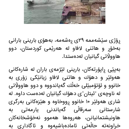
ڕۆژی سێشه‌ممه‌ ٢٩ی ڕه‌شه‌مه‌، به‌هۆی بارینی بارانی
به‌خۆڕ و هاتنی لافاو له‌ هه‌رێمی كوردستان، دوو
هاووڵاتی گیانیان له‌ده‌ستدا.
به‌پێی ڕاپۆرته‌كان، بارینی لێژمه‌ی باران له‌ شاره‌كانی
هه‌ولێر و دهۆك و هاتنی لافاو زیانێكی زۆری به‌
خانوو و ئۆتۆمبێلی خه‌ڵك گه‌یاندووه‌ و دوو هاووڵاتی
له‌ ناوچه‌ی “ئیتان”ی دهۆك گیانیان له‌ده‌ست داوه‌. له‌
شاری هه‌ولێر ١٠ خانوو ڕووخاوه‌ و هێزه‌كانی به‌رگری
شارستانی سه‌رقاڵی گه‌یاندنی یارمه‌تی به‌
هاونیشتمانیانن، هه‌روه‌ها هه‌موو نه‌خۆشخانه‌كان
خراونه‌ته‌ حاڵه‌تی ئاماده‌باشیه‌وه‌ و ئاگاداری به‌