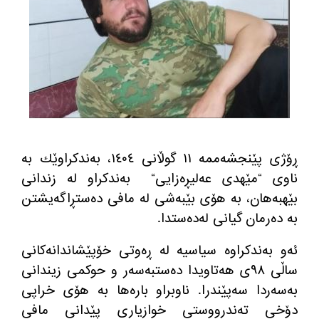
ڕۆژی پێنجشه‌ممه‌ ١١ گوڵانی ١٤٠٤، به‌ندكراوێك به‌
ناوی
“
مێهدی عه‌لیڕه‌زایی
“
به‌ندكراو له‌ زندانی
بێهبه‌هان، به‌ هۆی بێبه‌شی له‌ مافی ده‌ستڕاگه‌یشتن
به‌ ده‌رمان گیانی له‌ده‌ستدا
.
ئه‌و به‌ندكراوه‌ سیاسیه‌ له‌ ڕه‌وتی خۆپێشاندانه‌كانی
ساڵی ٩٨ی هه‌تاویدا ده‌ستبه‌سه‌ر و حوكمی زیندانی
به‌سه‌ردا سه‌پێندرا
.
ناوبراو باره‌ها به‌ هۆی خراپی
دۆخی ته‌ندرووستی خوازیاری پێدانی مافی