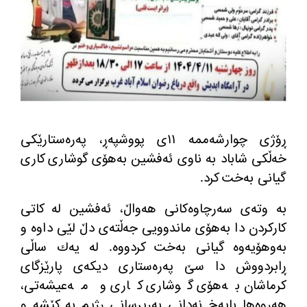
ڕۆژی چوارشه‌ممه‌ ١١ی پووشپه‌ڕ، په‌ره‌ستارێكی
خه‌ڵكی شاباد به‌ ناوی ئه‌فشین به‌هۆی گوشاری كاری
گیانی به‌خت كرد
.
به‌ وته‌ی سه‌رچاوه‌كانی هه‌واڵ، ئه‌فشین له‌ كاتی
كاركردن دا به‌هۆی ماندوویی جه‌ڵته‌ی دڵ لێی داوه‌ و
به‌وهۆیه‌وه‌ گیانی به‌خت كردووه‌
.
له‌ یه‌ك ساڵی
ڕابردووش دا سێ په‌ره‌ستاری دیكه‌ی پارێزگای
كرماشان به‌هۆی گوشاری كاری و مه‌عیشه‌تی،
هه‌روه‌ها بایه‌خ نه‌دانی به‌رپرسانی ڕژیم به‌ كێشه و