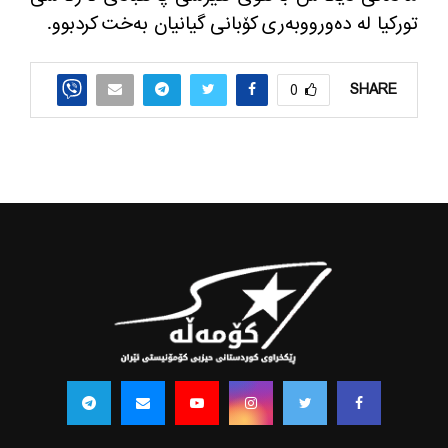
توركیا له‌ ده‌ورووبه‌ری كۆبانی گیانیان به‌خت كردبوو.
SHARE
0