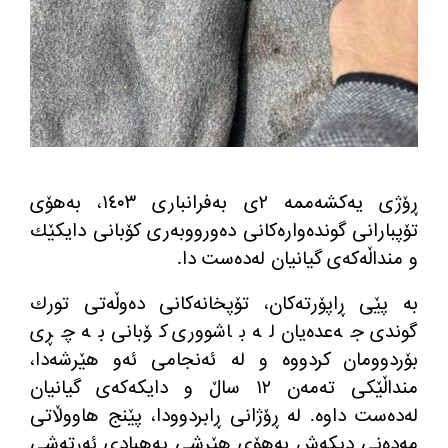
ڕۆژی یه‌كشه‌ممه‌ ٢ی به‌فرانباری ١٤٠٣، به‌هۆی
تۆپبارانی گونده‌واره‌كانی ده‌ورووبه‌ری كۆبانی دایكێك
و منداڵه‌كه‌ی گیانیان له‌ده‌ست دا.
به‌ پێی ڕاپۆرته‌كان، تۆپخانه‌كانی ده‌وڵه‌تی تورك
گوندی جه‌عده‌یان له‌ باشووری كۆبانی به‌ چڕی
بۆردوومان كردووه‌ و له‌ ئه‌نجامی ئه‌و هێرشه‌دا،
منداڵێكی ته‌مه‌ن ١٢ ساڵ و دایكه‌كه‌ی گیانیان
له‌ده‌ست داوه‌. له‌ ڕۆژانی ڕابردوودا، پێنج هاووڵاتی
مه‌ده‌نی دیكه‌ش به‌هۆی هێرشی په‌هبادی ئه‌رته‌شی