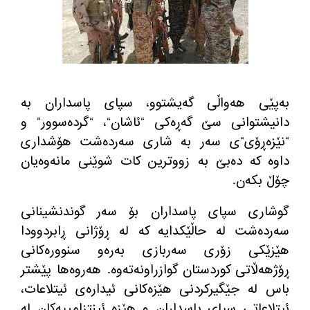
به‌پێی هه‌واڵی گه‌یشتوو، سپای پاسداران بە
دانیشتوانی سێ گەڕەکی
“
ئاشان
“
،
“
گردەسوور
”
و
“
نێزەڕۆی
“
ی سه‌ر به‌ شاری سەردەشت هۆشداری
داوە كە دەبێ بە زووترین كات شوێنی مانەوەیان
چۆڵ بكەن
.
گوشاری سپای پاسداران بۆ سه‌ر گوندنشینانی
سه‌رده‌شت له‌ حاڵێكدایه‌ كه‌ له‌ ڕۆژانی ڕابردوودا
هێزێكی زۆری سه‌ر‌بازی به‌ره‌و سنووره‌كانی
ڕۆژهه‌ڵاتی كوردستان گوازراونه‌ته‌وه‌
.
هه‌روه‌ها پێشتر
باس له‌ جێگیركردنی هێزه‌كانی ئیداره‌ی ئیتلاعات،
ئیتلاعاتی سپای پاسداران و هێزه‌ ئینتزامییه‌كان له‌